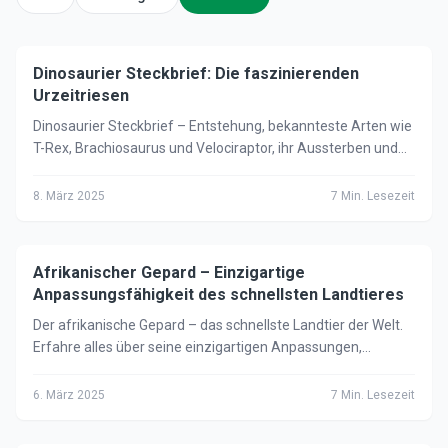
Dinosaurier Steckbrief: Die faszinierenden
🦁
Tiere
Urzeitriesen
Dinosaurier Steckbrief – Entstehung, bekannteste Arten wie
T-Rex, Brachiosaurus und Velociraptor, ihr Aussterben und
warum Vögel ihre Nachkommen sind.
8. März 2025
7
Min. Lesezeit
Afrikanischer Gepard – Einzigartige
🦁
Tiere
Anpassungsfähigkeit des schnellsten Landtieres
Der afrikanische Gepard – das schnellste Landtier der Welt.
Erfahre alles über seine einzigartigen Anpassungen,
Jagdtechniken und seinen Schutzstatus.
6. März 2025
7
Min. Lesezeit