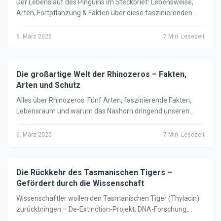
Der Lebenslauf des Pinguins im Steckbrief: Lebensweise,
Arten, Fortpflanzung & Fakten über diese faszinierenden
flugunfähigen Vögel der Südhalbkugel.
6. März 2025
7
Min. Lesezeit
Die großartige Welt der Rhinozeros – Fakten,
🦁
Tiere
Arten und Schutz
Alles über Rhinozeros: Fünf Arten, faszinierende Fakten,
Lebensraum und warum das Nashorn dringend unseren
Schutz braucht. Kompletter Steckbrief.
6. März 2025
7
Min. Lesezeit
Die Rückkehr des Tasmanischen Tigers –
🦁
Tiere
Gefördert durch die Wissenschaft
Wissenschaftler wollen den Tasmanischen Tiger (Thylacin)
zurückbringen – De-Extinction-Projekt, DNA-Forschung,
ethische Fragen und aktueller Stand 2025.