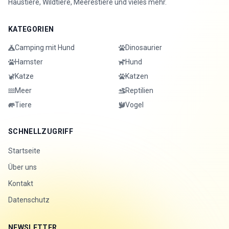
Haustiere, Wildtiere, Meerestiere und vieles mehr.
KATEGORIEN
Camping mit Hund
Dinosaurier
Hamster
Hund
Katze
Katzen
Meer
Reptilien
Tiere
Vogel
SCHNELLZUGRIFF
Startseite
Über uns
Kontakt
Datenschutz
NEWSLETTER