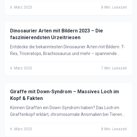
6. März 2025
8
Min. Lesezeit
Dinosaurier Arten mit Bildern 2023 – Die
🦁
Tiere
faszinierendsten Urzeitriesen
Entdecke die bekanntesten Dinosaurier Arten mit Bildern: T-
Rex, Triceratops, Brachiosaurus und mehr – spannende
Fakten für Jung und Alt.
6. März 2025
7
Min. Lesezeit
Giraffe mit Down-Syndrom – Massives Loch im
🦁
Tiere
Kopf & Fakten
Können Giraffen ein Down-Syndrom haben? Das Loch im
Giraffenkopf erklärt, chromosomale Anomalien bei Tieren
und faszinierende Giraffen-Fakten 2025.
6. März 2025
8
Min. Lesezeit