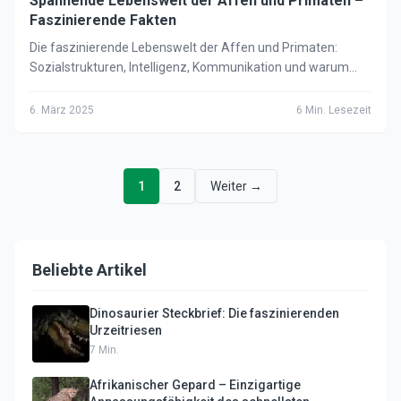
Spannende Lebenswelt der Affen und Primaten –
Faszinierende Fakten
Die faszinierende Lebenswelt der Affen und Primaten:
Sozialstrukturen, Intelligenz, Kommunikation und warum
Primaten unsere nächsten Verwandten sind.
6. März 2025
6
Min. Lesezeit
1
2
Weiter →
Beliebte Artikel
Dinosaurier Steckbrief: Die faszinierenden
Urzeitriesen
7
Min.
Afrikanischer Gepard – Einzigartige