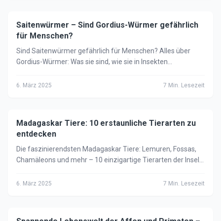
Saitenwürmer – Sind Gordius-Würmer gefährlich
🦁
Tiere
für Menschen?
Sind Saitenwürmer gefährlich für Menschen? Alles über
Gordius-Würmer: Was sie sind, wie sie in Insekten
manipulieren und ob du dir Sorgen machen musst.
6. März 2025
7
Min. Lesezeit
Madagaskar Tiere: 10 erstaunliche Tierarten zu
🦁
Tiere
entdecken
Die faszinierendsten Madagaskar Tiere: Lemuren, Fossas,
Chamäleons und mehr – 10 einzigartige Tierarten der Insel
mit Steckbriefen und Fakten.
6. März 2025
7
Min. Lesezeit
🦁
Tiere