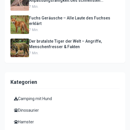
Anpassungsfähigkeit des schnellsten
Landtieres
7
Min.
Fuchs Geräusche – Alle Laute des Fuchses
erklärt
7
Min.
Der brutalste Tiger der Welt – Angriffe,
Menschenfresser & Fakten
7
Min.
Kategorien
Camping mit Hund
Dinosaurier
Hamster