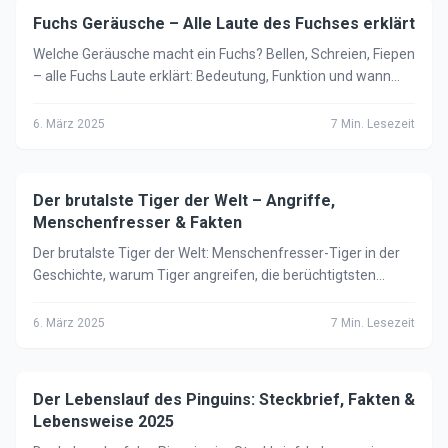
Fuchs Geräusche – Alle Laute des Fuchses erklärt
🦁
Tiere
Welche Geräusche macht ein Fuchs? Bellen, Schreien, Fiepen
– alle Fuchs Laute erklärt: Bedeutung, Funktion und wann
Füchse besonders laut sind.
6. März 2025
7
Min. Lesezeit
Der brutalste Tiger der Welt – Angriffe,
🦁
Tiere
Menschenfresser & Fakten
Der brutalste Tiger der Welt: Menschenfresser-Tiger in der
Geschichte, warum Tiger angreifen, die berüchtigtsten
Einzeltiere und was Wissenschaftler sagen.
6. März 2025
7
Min. Lesezeit
Der Lebenslauf des Pinguins: Steckbrief, Fakten &
🦁
Tiere
Lebensweise 2025