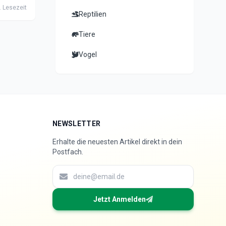
ndecamp-
 Lesezeit
Reptilien
Tiere
Vogel
NEWSLETTER
Erhalte die neuesten Artikel direkt in dein
Postfach.
Jetzt Anmelden