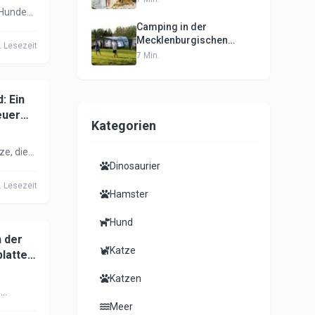
 Hunde
Camping in der
ter &
Mecklenburgischen
g ohne
 Lesezeit
Seenplatte mit Hund:
7
Min.
Tipps & Plätze 2025
: Ein
euer
Kategorien
e, die
Dinosaurier
liches
 Lesezeit
Hamster
.
Hund
n der
Katze
latte
Katzen
:
Meer
, Wälder