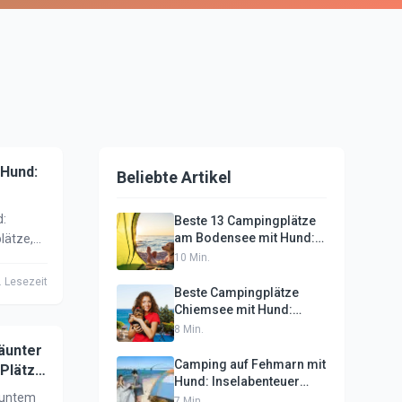
 Hund:
Beliebte Artikel
d:
Beste 13 Campingplätze
am Bodensee mit Hund:
lätze,
Urlaub 2025
10
Min.
 Jetzt
 Lesezeit
Beste Campingplätze
Chiemsee mit Hund:
Urlaub 2025 am
8
Min.
Bayerischen Meer
äunter
Camping auf Fehmarn mit
 Plätze
Hund: Inselabenteuer
äuntem
2025 für Hundebesitzer
7
Min.