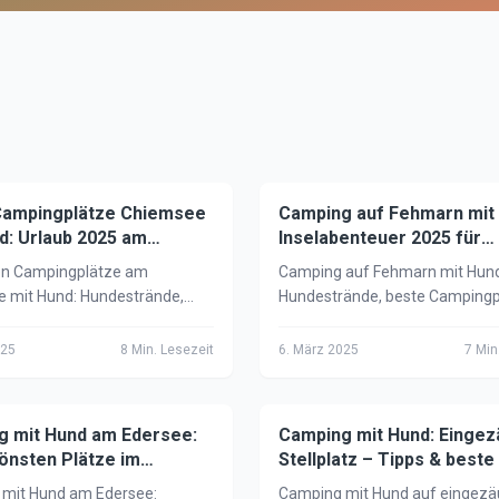
Campingplätze Chiemsee
ng mit Hund
Camping auf Fehmarn mit
🏕️
Camping mit Hund
d: Urlaub 2025 am
Inselabenteuer 2025 für
schen Meer
Hundebesitzer
en Campingplätze am
Camping auf Fehmarn mit Hun
 mit Hund: Hundestrände,
Hundestrände, beste Campingp
nfos, Tipps & Ausflugsziele
Tipps & Ausflugsziele auf der
n perfekten Urlaub am
sonnigsten Insel Deutschlands.
025
8
Min. Lesezeit
6. März 2025
7
Min.
hen Meer 2025.
planen!
g mit Hund am Edersee:
ng mit Hund
Camping mit Hund: Eingez
🏕️
Camping mit Hund
önsten Plätze im
Stellplatz – Tipps & beste
rk 2025
2025
mit Hund am Edersee:
Camping mit Hund auf eingez