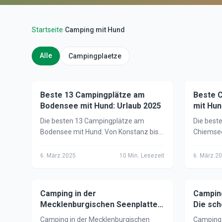
Startseite
›
Camping mit Hund
Alle
Campingplaetze
Beste 13 Campingplätze am
🏕️
Camping mit Hund
Beste 
🏕️
Campi
Bodensee mit Hund: Urlaub 2025
mit Hun
Bayeri
Die besten 13 Campingplätze am
Die best
Bodensee mit Hund: Von Konstanz bis
Chiemsee
Lindau – hundefreundliche Plätze in
Campingi
Deutschland, Österreich & der Schweiz
für eine
6. März 2025
10
Min. Lesezeit
6. März 2
am See.
Bayerisc
Camping in der
🏕️
Camping mit Hund
Campin
🏕️
Campi
Mecklenburgischen Seenplatte
Die sch
mit Hund: Tipps & Plätze 2025
Naturpa
Camping in der Mecklenburgischen
Camping 