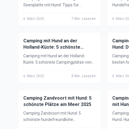
Seenplatte mit Hund: Tipps für
Hundefre
hundefreundliche Campingplätze,
Nationalp
Aktivitäten, Seen & Wanderungen im
Ausflugsz
6. März 2025
7
Min. Lesezeit
6. März 2
deutschen Seenparadies.
perfekte
Camping mit Hund an der
🏕️
Camping mit Hund
Campin
🏕️
Campi
Holland-Küste: 5 schönste
Hund: D
Campingplätze 2025
Camping mit Hund an der Holland-
Camping 
Küste: 5 schönste Campingplätze von
besten h
Scheveningen bis Texel –
Campingp
Hundestrände, Tipps & Infos für deinen
Leinenpfl
6. März 2025
8
Min. Lesezeit
6. März 2
Nordsee-Urlaub mit Hund.
See. Jetz
Camping Zandvoort mit Hund: 5
🏕️
Camping mit Hund
Campin
🏕️
Campi
schönste Plätze am Meer 2025
mit Hun
2025
Camping Zandvoort mit Hund: 5
Campingp
schönste hundefreundliche
Hund: Hu
Campingplätze, Hundestrände, Tipps &
Ausflugs