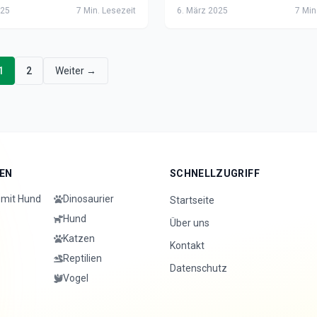
ssser der Niederlande.
& Tipps für den perfekten Hu
025
7
Min. Lesezeit
6. März 2025
7
Min.
für Hunde!
Urlaub 2025.
1
2
Weiter →
EN
SCHNELLZUGRIFF
mit Hund
Dinosaurier
Startseite
Hund
Über uns
Katzen
Kontakt
Reptilien
Datenschutz
Vogel