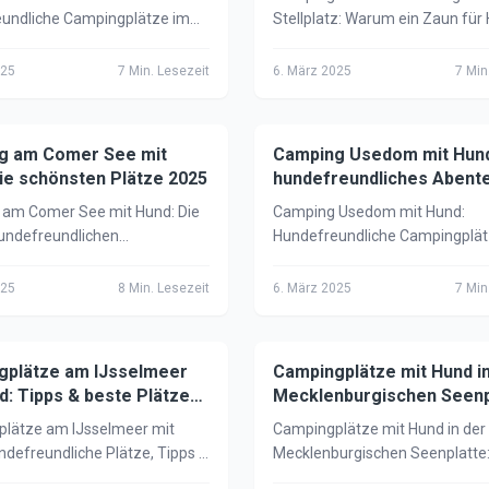
undliche Campingplätze im
Stellplatz: Warum ein Zaun für
ark Kellerwald, Tipps,
so wichtig ist, die besten Anbie
iele und Infos für den
Tipps für entspanntes Campin
025
7
Min. Lesezeit
6. März 2025
7
Min.
n Hundecamp-Urlaub.
Leine.
g am Comer See mit
ng mit Hund
Camping Usedom mit Hund
🏕️
Camping mit Hund
ie schönsten Plätze 2025
hundefreundliches Abent
2025
am Comer See mit Hund: Die
Camping Usedom mit Hund:
undefreundlichen
Hundefreundliche Campingplätz
lätze, Tipps zur Anreise,
besten Hundestrände, Tipps &
icht & Ausflugsziele direkt am
Ausflugsziele für ein unvergess
025
8
Min. Lesezeit
6. März 2025
7
Min.
t lesen!
Abenteuer auf der Sonneninsel
gplätze am IJsselmeer
ng mit Hund
Campingplätze mit Hund i
🏕️
Camping mit Hund
d: Tipps & beste Plätze
Mecklenburgischen Seenp
2025
lätze am IJsselmeer mit
Campingplätze mit Hund in der
ndefreundliche Plätze, Tipps &
Mecklenburgischen Seenplatte
ziele rund um das größte
Hundefreundliche Plätze, Seen