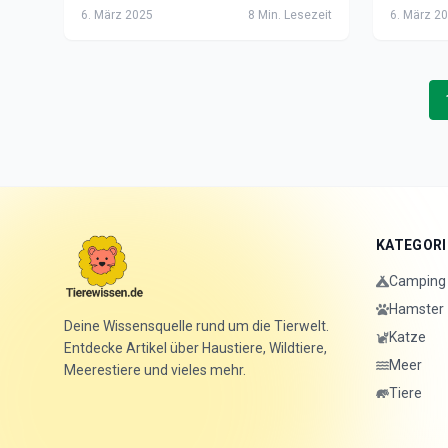
Infos für den perfekten Strandurlaub
Binnenwa
6. März 2025
8
Min. Lesezeit
6. März 2
mit Hund in Holland.
Perfekt 
KATEGORI
Camping 
Hamster
Deine Wissensquelle rund um die Tierwelt.
Katze
Entdecke Artikel über Haustiere, Wildtiere,
Meer
Meerestiere und vieles mehr.
Tiere