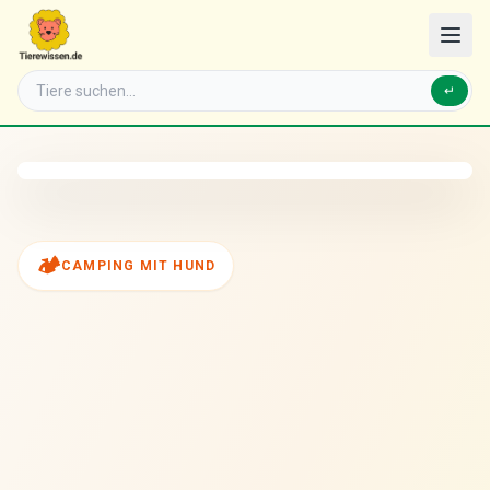
↵
🏕️
CAMPING MIT HUND