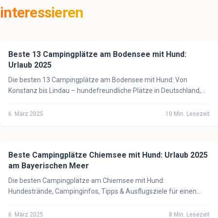
interessieren
Beste 13 Campingplätze am Bodensee mit Hund:
🏕️
Camping mit Hund
Urlaub 2025
Die besten 13 Campingplätze am Bodensee mit Hund: Von
Konstanz bis Lindau – hundefreundliche Plätze in Deutschland,
Österreich & der Schweiz am See.
6. März 2025
10
Min. Lesezeit
Beste Campingplätze Chiemsee mit Hund: Urlaub 2025
🏕️
Camping mit Hund
am Bayerischen Meer
Die besten Campingplätze am Chiemsee mit Hund:
Hundestrände, Campinginfos, Tipps & Ausflugsziele für einen
perfekten Urlaub am Bayerischen Meer 2025.
6. März 2025
8
Min. Lesezeit