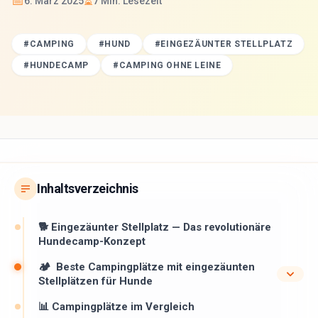
📅
⏳
6. März 2025
7
Min. Lesezeit
#
CAMPING
#
HUND
#
EINGEZÄUNTER STELLPLATZ
#
HUNDECAMP
#
CAMPING OHNE LEINE
Inhaltsverzeichnis
🐕 Eingezäunter Stellplatz — Das revolutionäre
Hundecamp-Konzept
🏕 ️ Beste Campingplätze mit eingezäunten
Stellplätzen für Hunde
📊 Campingplätze im Vergleich