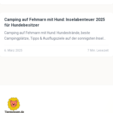
Camping auf Fehmarn mit Hund: Inselabenteuer 2025
🏕️
Camping mit Hund
für Hundebesitzer
Camping auf Fehmarn mit Hund: Hundestrände, beste
Campingplätze, Tipps & Ausflugsziele auf der sonnigsten Insel
Deutschlands. Jetzt planen!
6. März 2025
7
Min. Lesezeit