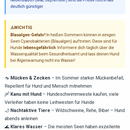
Nebensaison (Mai, September) sind die Preise nochmals
deutlich günstiger.
⚠️
WICHTIG
Blaualgen-Gefahr!
In heißen Sommern können in einigen
Seen Cyanobakterien (Blaualgen) auftreten. Diese sind für
Hunde
lebensgefährlich
. Informiere dich täglich über die
Wasserqualität beim Gesundheitsamt und lass deinen Hund
bei Algenwarnung nicht ins Wasser!
🦟
Mücken & Zecken
– Im Sommer starker Mückenbefall,
Repellent für Hund und Mensch mitnehmen
🛶
Kanu mit Hund
– Hundeschwimmweste kaufen; viele
Verleiher haben keine Leihwesten für Hunde
🌙
Nachtaktive Tiere
– Wildschweine, Rehe, Biber – Hund
abends anleinen
🌊
Klares Wasser
– Die meisten Seen haben exzellente