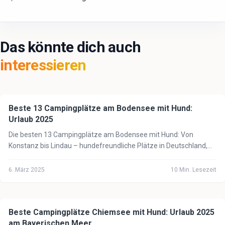
Das könnte dich auch
interessieren
Beste 13 Campingplätze am Bodensee mit Hund:
🏕️
Camping mit Hund
Urlaub 2025
Die besten 13 Campingplätze am Bodensee mit Hund: Von
Konstanz bis Lindau – hundefreundliche Plätze in Deutschland,
Österreich & der Schweiz am See.
6. März 2025
10
Min. Lesezeit
Beste Campingplätze Chiemsee mit Hund: Urlaub 2025
🏕️
Camping mit Hund
am Bayerischen Meer