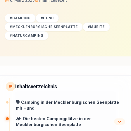
📅
⏳
6. März 2025
7
Min. Lesezeit
#
CAMPING
#
HUND
#
MECKLENBURGISCHE SEENPLATTE
#
MÜRITZ
#
NATURCAMPING
Inhaltsverzeichnis
🐕 Camping in der Mecklenburgischen Seenplatte
mit Hund
🏕 ️ Die besten Campingplätze in der
Mecklenburgischen Seenplatte