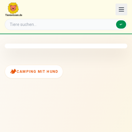
↵
🏕️
CAMPING MIT HUND