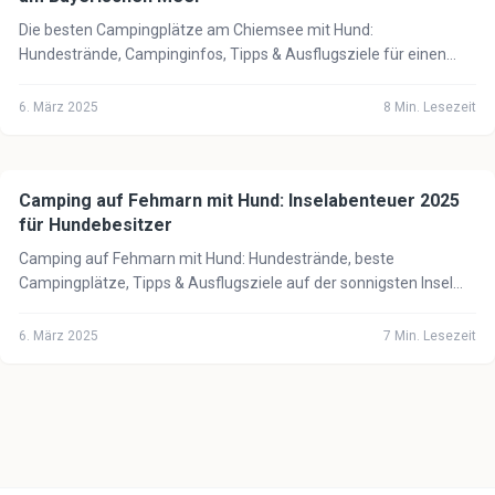
Die besten Campingplätze am Chiemsee mit Hund:
Hundestrände, Campinginfos, Tipps & Ausflugsziele für einen
perfekten Urlaub am Bayerischen Meer 2025.
6. März 2025
8
Min. Lesezeit
Camping auf Fehmarn mit Hund: Inselabenteuer 2025
🏕️
Camping mit Hund
für Hundebesitzer
Camping auf Fehmarn mit Hund: Hundestrände, beste
Campingplätze, Tipps & Ausflugsziele auf der sonnigsten Insel
Deutschlands. Jetzt planen!
6. März 2025
7
Min. Lesezeit