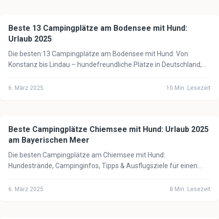
Beste 13 Campingplätze am Bodensee mit Hund:
🏕️
Camping mit Hund
Urlaub 2025
Die besten 13 Campingplätze am Bodensee mit Hund: Von
Konstanz bis Lindau – hundefreundliche Plätze in Deutschland,
Österreich & der Schweiz am See.
6. März 2025
10
Min. Lesezeit
Beste Campingplätze Chiemsee mit Hund: Urlaub 2025
🏕️
Camping mit Hund
am Bayerischen Meer
Die besten Campingplätze am Chiemsee mit Hund:
Hundestrände, Campinginfos, Tipps & Ausflugsziele für einen
perfekten Urlaub am Bayerischen Meer 2025.
6. März 2025
8
Min. Lesezeit