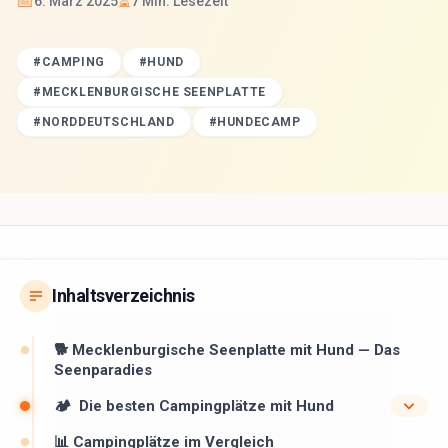
📅
⏳
6. März 2025
7
Min. Lesezeit
#
CAMPING
#
HUND
#
MECKLENBURGISCHE SEENPLATTE
#
NORDDEUTSCHLAND
#
HUNDECAMP
Inhaltsverzeichnis
🐕 Mecklenburgische Seenplatte mit Hund — Das
Seenparadies
🏕 ️ Die besten Campingplätze mit Hund
📊 Campingplätze im Vergleich