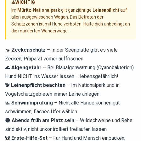
⚠️
WICHTIG
Im
Müritz-Nationalpark
gilt ganzjährige
Leinenpflicht
auf
allen ausgewiesenen Wegen. Das Betreten der
Schutzzonen ist mit Hund verboten. Halte dich unbedingt an
die markierten Wanderwege.
🦟
Zeckenschutz
– In der Seenplatte gibt es viele
Zecken; Präparat vorher auffrischen
🌊
Algengefahr
– Bei Blaualgenwarnung (Cyanobakterien)
Hund NICHT ins Wasser lassen – lebensgefährlich!
🐕
Leinenpflicht beachten
– Im Nationalpark und in
Vogelschutzgebieten immer Leine anlegen
🏊
Schwimmprüfung
– Nicht alle Hunde können gut
schwimmen; flaches Ufer wählen
🌑
Abends früh am Platz sein
– Wildschweine und Rehe
sind aktiv, nicht unkontrolliert freilaufen lassen
🎒
Erste-Hilfe-Set
– Für Hund und Mensch einpacken,