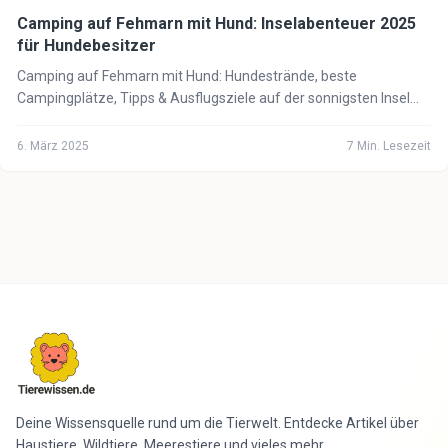
Camping auf Fehmarn mit Hund: Inselabenteuer 2025
🏕️
Camping mit Hund
für Hundebesitzer
Camping auf Fehmarn mit Hund: Hundestrände, beste
Campingplätze, Tipps & Ausflugsziele auf der sonnigsten Insel
Deutschlands. Jetzt planen!
6. März 2025
7
Min. Lesezeit
Deine Wissensquelle rund um die Tierwelt. Entdecke Artikel über
Haustiere, Wildtiere, Meerestiere und vieles mehr.