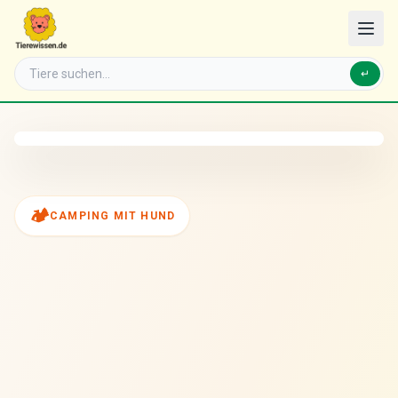
↵
🏕️
CAMPING MIT HUND