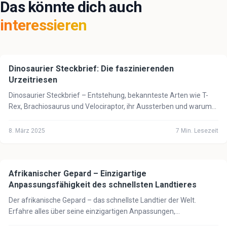
Das könnte dich auch
interessieren
Dinosaurier Steckbrief: Die faszinierenden
🦁
Tiere
Urzeitriesen
Dinosaurier Steckbrief – Entstehung, bekannteste Arten wie T-
Rex, Brachiosaurus und Velociraptor, ihr Aussterben und warum
Vögel ihre Nachkommen sind.
8. März 2025
7
Min. Lesezeit
Afrikanischer Gepard – Einzigartige
🦁
Tiere
Anpassungsfähigkeit des schnellsten Landtieres
Der afrikanische Gepard – das schnellste Landtier der Welt.
Erfahre alles über seine einzigartigen Anpassungen,
Jagdtechniken und seinen Schutzstatus.