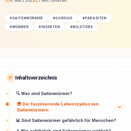
📅
⏳
6. März 2025
7
Min. Lesezeit
#
SAITENWÜRMER
#
GORDIUS
#
PARASITEN
#
WÜRMER
#
INSEKTEN
#
WILDTIERE
Inhaltsverzeichnis
🔍 Was sind Saitenwürmer?
🌍 Der faszinierende Lebenszyklus von
Saitenwürmern
📊 Sind Saitenwürmer gefährlich für Menschen?