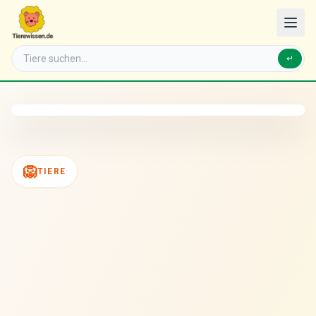
↵
🦁
TIERE