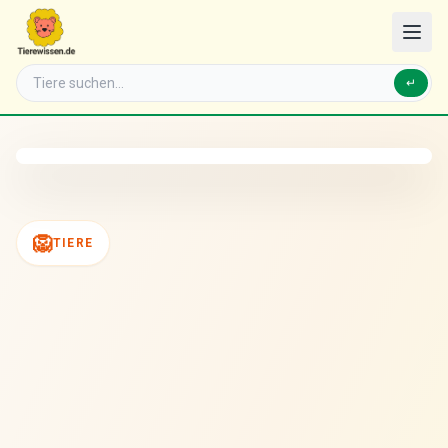
↵
🦁
TIERE