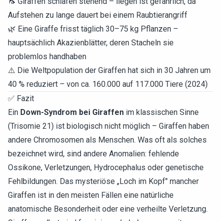
🦟 Giraffen schlafen stehend – liegen ist gefährlich, da
Aufstehen zu lange dauert bei einem Raubtierangriff
🌿 Eine Giraffe frisst täglich 30–75 kg Pflanzen –
hauptsächlich Akazienblätter, deren Stacheln sie
problemlos handhaben
⚠️ Die Weltpopulation der Giraffen hat sich in 30 Jahren um
40 % reduziert – von ca. 160.000 auf 117.000 Tiere (2024)
✅ Fazit
Ein
Down-Syndrom bei Giraffen
im klassischen Sinne
(Trisomie 21) ist biologisch nicht möglich – Giraffen haben
andere Chromosomen als Menschen. Was oft als solches
bezeichnet wird, sind andere Anomalien: fehlende
Ossikone, Verletzungen, Hydrocephalus oder genetische
Fehlbildungen. Das mysteriöse „Loch im Kopf" mancher
Giraffen ist in den meisten Fällen eine natürliche
anatomische Besonderheit oder eine verheilte Verletzung.