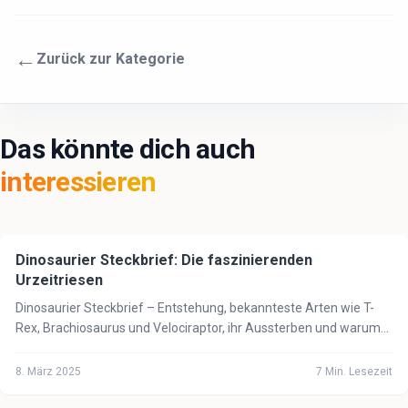
←
Zurück zur Kategorie
Das könnte dich auch
interessieren
Dinosaurier Steckbrief: Die faszinierenden
🦁
Tiere
Urzeitriesen
Dinosaurier Steckbrief – Entstehung, bekannteste Arten wie T-
Rex, Brachiosaurus und Velociraptor, ihr Aussterben und warum
Vögel ihre Nachkommen sind.
8. März 2025
7
Min. Lesezeit