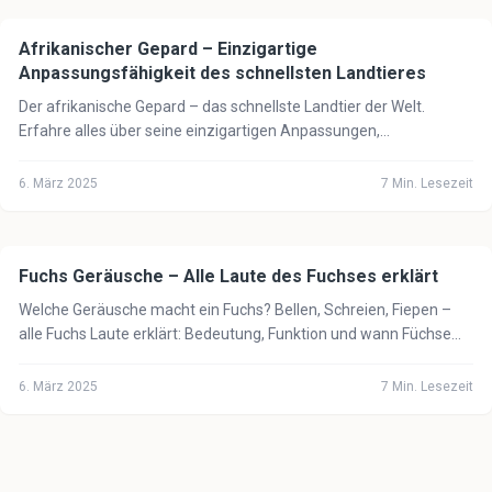
Afrikanischer Gepard – Einzigartige
🦁
Tiere
Anpassungsfähigkeit des schnellsten Landtieres
Der afrikanische Gepard – das schnellste Landtier der Welt.
Erfahre alles über seine einzigartigen Anpassungen,
Jagdtechniken und seinen Schutzstatus.
6. März 2025
7
Min. Lesezeit
Fuchs Geräusche – Alle Laute des Fuchses erklärt
🦁
Tiere
Welche Geräusche macht ein Fuchs? Bellen, Schreien, Fiepen –
alle Fuchs Laute erklärt: Bedeutung, Funktion und wann Füchse
besonders laut sind.
6. März 2025
7
Min. Lesezeit