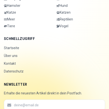
Hamster
Hund
Katze
Katzen
Meer
Reptilien
Tiere
Vogel
SCHNELLZUGRIFF
Startseite
Über uns
Kontakt
Datenschutz
NEWSLETTER
Erhalte die neuesten Artikel direkt in dein Postfach.