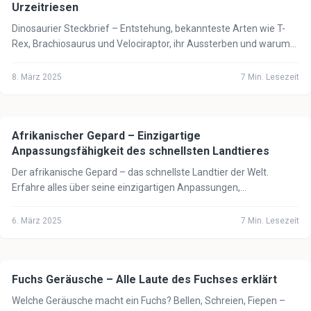
Urzeitriesen
Dinosaurier Steckbrief – Entstehung, bekannteste Arten wie T-
Rex, Brachiosaurus und Velociraptor, ihr Aussterben und warum
Vögel ihre Nachkommen sind.
8. März 2025
7
Min. Lesezeit
Afrikanischer Gepard – Einzigartige
🦁
Tiere
Anpassungsfähigkeit des schnellsten Landtieres
Der afrikanische Gepard – das schnellste Landtier der Welt.
Erfahre alles über seine einzigartigen Anpassungen,
Jagdtechniken und seinen Schutzstatus.
6. März 2025
7
Min. Lesezeit
Fuchs Geräusche – Alle Laute des Fuchses erklärt
🦁
Tiere
Welche Geräusche macht ein Fuchs? Bellen, Schreien, Fiepen –