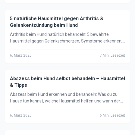
5 natürliche Hausmittel gegen Arthritis &
🐕
Hund
Gelenkentzündung beim Hund
Arthritis beim Hund natürlich behandeln: 5 bewährte
Hausmittel gegen Gelenkschmerzen, Symptome erkennen,
Ursachen & wann der Tierarzt notwendig ist.
6. März 2025
7
Min. Lesezeit
Abszess beim Hund selbst behandeln – Hausmittel
🐕
Hund
& Tipps
Abszess beim Hund erkennen und behandeln: Was du zu
Hause tun kannst, welche Hausmittel helfen und wann der
Tierarzt unbedingt notwendig ist.
6. März 2025
6
Min. Lesezeit