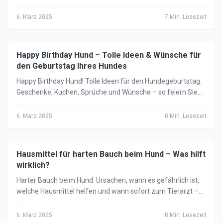
Maulfellverfärbungen – Ursachen & Behandlung.
6. März 2025
7
Min. Lesezeit
Happy Birthday Hund – Tolle Ideen & Wünsche für
🐕
Hund
den Geburtstag Ihres Hundes
Happy Birthday Hund! Tolle Ideen für den Hundegeburtstag:
Geschenke, Kuchen, Sprüche und Wünsche – so feiern Sie
den Geburtstag Ihres Hundes unvergesslich.
6. März 2025
8
Min. Lesezeit
Hausmittel für harten Bauch beim Hund – Was hilft
🐕
Hund
wirklich?
Harter Bauch beim Hund: Ursachen, wann es gefährlich ist,
welche Hausmittel helfen und wann sofort zum Tierarzt –
alle wichtigen Infos 2025.
6. März 2025
8
Min. Lesezeit