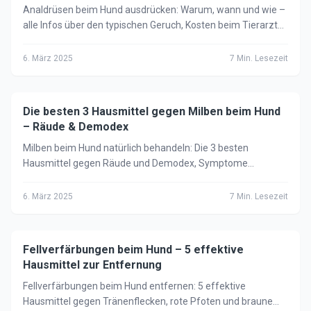
Analdrüsen beim Hund ausdrücken: Warum, wann und wie –
alle Infos über den typischen Geruch, Kosten beim Tierarzt
und Anzeichen einer Verstopfung.
6. März 2025
7
Min. Lesezeit
Die besten 3 Hausmittel gegen Milben beim Hund
🐕
Hund
– Räude & Demodex
Milben beim Hund natürlich behandeln: Die 3 besten
Hausmittel gegen Räude und Demodex, Symptome
erkennen und wann der Tierarzt notwendig ist.
6. März 2025
7
Min. Lesezeit
Fellverfärbungen beim Hund – 5 effektive
🐕
Hund
Hausmittel zur Entfernung
Fellverfärbungen beim Hund entfernen: 5 effektive
Hausmittel gegen Tränenflecken, rote Pfoten und braune