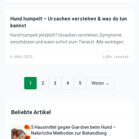
Hund humpelt – Ursachen verstehen & was du tun
🐕
Hund
kannst
Hund humpelt plötzlich? Ursachen verstehen, Symptome
einschätzen und wann sofort zum Tierarzt. Alle wichtigen
Infos für Hundehalter.
6. März 2025
6
Min. Lesezeit
1
2
3
4
5
Weiter →
Beliebte Artikel
5 Hausmittel gegen Giardien beim Hund –
Natürliche Methoden zur Behandlung