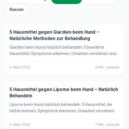
Rassen
5 Hausmittel gegen Giardien beim Hund –
🐕
Hund
Natürliche Methoden zur Behandlung
Giardien beim Hund natürlich behandeln: 5 bewährte
Hausmittel, Symptome erkennen, Ursachen verstehen und
wann der Tierarzt unbedingt notwendig ist.
6. März 2025
6
Min. Lesezeit
5 Hausmittel gegen Lipome beim Hund – Natürlich
🐕
Hund
Behandeln
Lipome beim Hund natürlich behandeln: 5 Hausmittel, die
helfen können, Symptome erkennen, Ursachen verstehen
und wann der Tierarzt notwendig ist.
6. März 2025
7
Min. Lesezeit