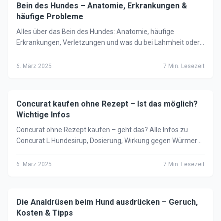
Bein des Hundes – Anatomie, Erkrankungen &
🐕
Hund
häufige Probleme
Alles über das Bein des Hundes: Anatomie, häufige
Erkrankungen, Verletzungen und was du bei Lahmheit oder
Schwellung tun kannst. Infos für Hundehalter.
6. März 2025
7
Min. Lesezeit
Concurat kaufen ohne Rezept – Ist das möglich?
🐕
Hund
Wichtige Infos
Concurat ohne Rezept kaufen – geht das? Alle Infos zu
Concurat L Hundesirup, Dosierung, Wirkung gegen Würmer
und legale Kaufmöglichkeiten 2025.
6. März 2025
7
Min. Lesezeit
Die Analdrüsen beim Hund ausdrücken – Geruch,
🐕
Hund
Kosten & Tipps