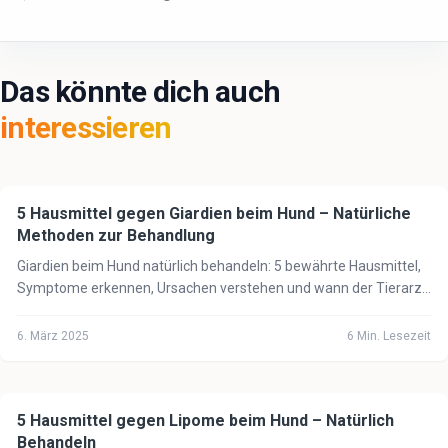
Das könnte dich auch
interessieren
5 Hausmittel gegen Giardien beim Hund – Natürliche
🐕
Hund
Methoden zur Behandlung
Giardien beim Hund natürlich behandeln: 5 bewährte Hausmittel,
Symptome erkennen, Ursachen verstehen und wann der Tierarzt
unbedingt notwendig ist.
6. März 2025
6
Min. Lesezeit
5 Hausmittel gegen Lipome beim Hund – Natürlich
🐕
Hund
Behandeln