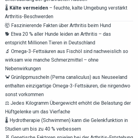
🌡️
Kälte vermeiden
– feuchte, kalte Umgebung verstärkt
Arthritis-Beschwerden
🤯 Faszinierende Fakten über Arthritis beim Hund
🐕 Etwa 20 % aller Hunde leiden an Arthritis – das
entspricht Millionen Tieren in Deutschland
🔬 Omega-3-Fettsäuren aus Fischöl sind nachweislich so
wirksam wie manche Schmerzmittel – ohne
Nebenwirkungen
🦀 Grünlippmuscheln (Perna canaliculus) aus Neuseeland
enthalten einzigartige Omega-3-Fettsäuren, die nirgendwo
sonst vorkommen
⚖️ Jedes Kilogramm Übergewicht erhöht die Belastung der
Hüftgelenke um das Vierfache
🌡️ Hydrotherapie (Schwimmen) kann die Gelenkfunktion in
Studien um bis zu 40 % verbessern
🧬 Genetische Faktoren spielen bei der Arthritis-Entstehung