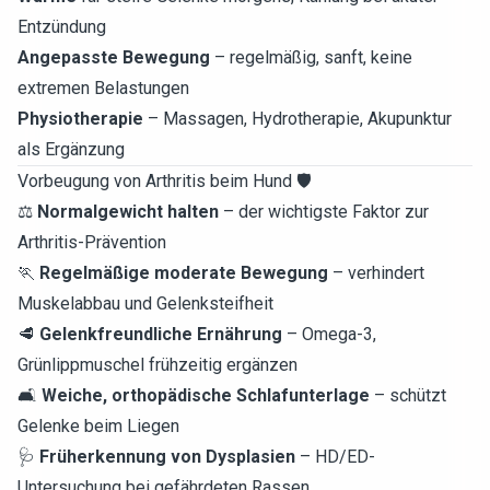
Entzündung
Angepasste Bewegung
– regelmäßig, sanft, keine
extremen Belastungen
Physiotherapie
– Massagen, Hydrotherapie, Akupunktur
als Ergänzung
Vorbeugung von Arthritis beim Hund 🛡️
⚖️
Normalgewicht halten
– der wichtigste Faktor zur
Arthritis-Prävention
🏃
Regelmäßige moderate Bewegung
– verhindert
Muskelabbau und Gelenksteifheit
🥩
Gelenkfreundliche Ernährung
– Omega-3,
Grünlippmuschel frühzeitig ergänzen
🛋️
Weiche, orthopädische Schlafunterlage
– schützt
Gelenke beim Liegen
🩺
Früherkennung von Dysplasien
– HD/ED-
Untersuchung bei gefährdeten Rassen