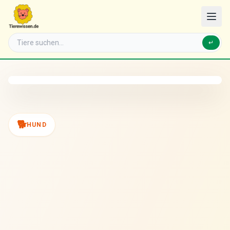
↵
🐕
HUND