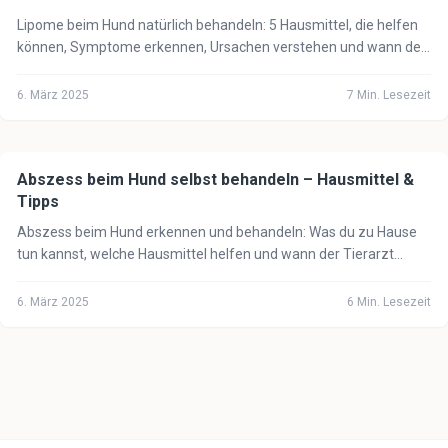
Lipome beim Hund natürlich behandeln: 5 Hausmittel, die helfen
können, Symptome erkennen, Ursachen verstehen und wann der
Tierarzt notwendig ist.
6. März 2025
7
Min. Lesezeit
Abszess beim Hund selbst behandeln – Hausmittel &
🐕
Hund
Tipps
Abszess beim Hund erkennen und behandeln: Was du zu Hause
tun kannst, welche Hausmittel helfen und wann der Tierarzt
unbedingt notwendig ist.
6. März 2025
6
Min. Lesezeit