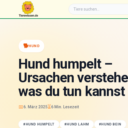
🐕
HUND
Hund humpelt –
Ursachen verstehe
was du tun kannst
📅
⏳
6. März 2025
6
Min. Lesezeit
#
HUND HUMPELT
#
HUND LAHM
#
HUND BEIN