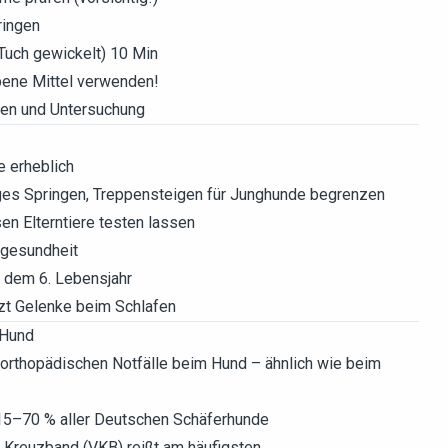
ringen
 Tuch gewickelt) 10 Min
bene Mittel verwenden!
en und Untersuchung
e erheblich
es Springen, Treppensteigen für Junghunde begrenzen
n Elterntiere testen lassen
kgesundheit
 dem 6. Lebensjahr
zt Gelenke beim Schlafen
 Hund
n orthopädischen Notfälle beim Hund – ähnlich wie beim
e 15–70 % aller Deutschen Schäferhunde
 Kreuzband (VKB) reißt am häufigsten