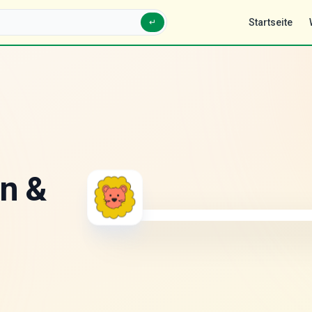
Startseite
↵
n &