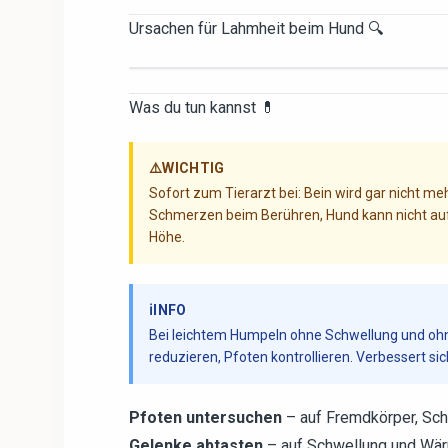
Ursachen für Lahmheit beim Hund 🔍
Was du tun kannst 💊
⚠️
WICHTIG
Sofort zum Tierarzt bei: Bein wird gar nicht m
Schmerzen beim Berühren, Hund kann nicht aufs
Höhe.
ℹ️
INFO
Bei leichtem Humpeln ohne Schwellung und ohne
reduzieren, Pfoten kontrollieren. Verbessert si
Pfoten untersuchen
– auf Fremdkörper, Sch
Gelenke abtasten
– auf Schwellung und Wärm