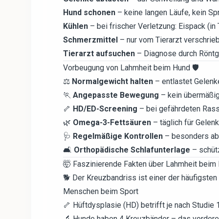
Hund schonen
– keine langen Läufe, kein Sp
Kühlen
– bei frischer Verletzung: Eispack (in
Schmerzmittel
– nur vom Tierarzt verschrie
Tierarzt aufsuchen
– Diagnose durch Röntg
Vorbeugung von Lahmheit beim Hund 🛡️
⚖️
Normalgewicht halten
– entlastet Gelenk
🏃
Angepasste Bewegung
– kein übermäßig
🦴
HD/ED-Screening
– bei gefährdeten Rasse
🌿
Omega-3-Fettsäuren
– täglich für Gelen
🩺
Regelmäßige Kontrollen
– besonders ab
🛋️
Orthopädische Schlafunterlage
– schüt
🤯 Faszinierende Fakten über Lahmheit beim
🐕 Der Kreuzbandriss ist einer der häufigste
Menschen beim Sport
🦴 Hüftdysplasie (HD) betrifft je nach Studi
🔬 Hunde haben 4 Kreuzbänder – das vordere