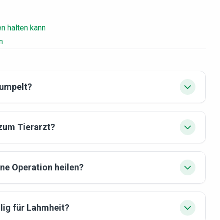
n halten kann
n
humpelt?
zum Tierarzt?
ne Operation heilen?
lig für Lahmheit?