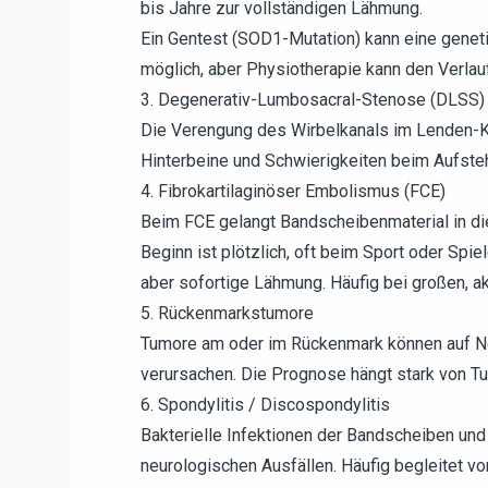
bis Jahre zur vollständigen Lähmung.
Ein Gentest (SOD1-Mutation) kann eine geneti
möglich, aber Physiotherapie kann den Verla
3. Degenerativ-Lumbosacral-Stenose (DLSS)
Die Verengung des Wirbelkanals im Lenden-K
Hinterbeine und Schwierigkeiten beim Aufsteh
4. Fibrokartilaginöser Embolismus (FCE)
Beim FCE gelangt Bandscheibenmaterial in di
Beginn ist plötzlich, oft beim Sport oder Sp
aber sofortige Lähmung. Häufig bei großen, a
5. Rückenmarkstumore
Tumore am oder im Rückenmark können auf N
verursachen. Die Prognose hängt stark von Tu
6. Spondylitis / Discospondylitis
Bakterielle Infektionen der Bandscheiben un
neurologischen Ausfällen. Häufig begleitet v