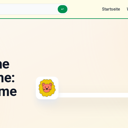
Startseite
↵
he
ne:
ome