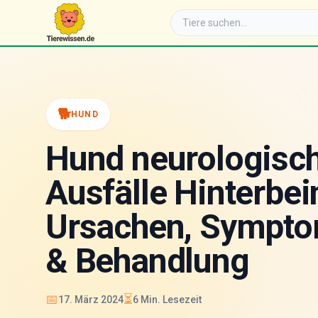
🐕
HUND
Hund neurologisc
Ausfälle Hinterbei
Ursachen, Sympt
& Behandlung
📅
⏳
17. März 2024
6
Min. Lesezeit