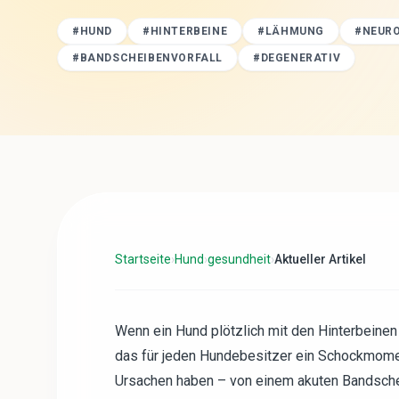
#
HUND
#
HINTERBEINE
#
LÄHMUNG
#
NEUR
#
BANDSCHEIBENVORFALL
#
DEGENERATIV
Startseite
›
Hund
›
gesundheit
›
Aktueller Artikel
Wenn ein Hund plötzlich mit den Hinterbeinen s
das für jeden Hundebesitzer ein Schockmomen
Ursachen haben – von einem akuten Bandschei