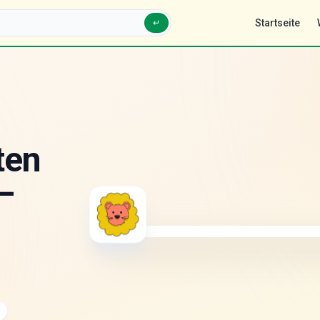
Startseite
↵
ten
–