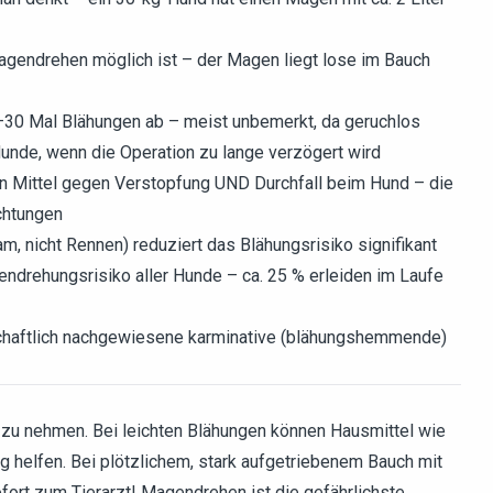
gendrehen möglich ist – der Magen liegt lose im Bauch
4–30 Mal Blähungen ab – meist unbemerkt, da geruchlos
unde, wenn die Operation zu lange verzögert wird
chen Mittel gegen Verstopfung UND Durchfall beim Hund – die
ichtungen
 nicht Rennen) reduziert das Blähungsrisiko signifikant
drehungsrisiko aller Hunde – ca. 25 % erleiden im Laufe
schaftlich nachgewiesene karminative (blähungshemmende)
 zu nehmen. Bei leichten Blähungen können Hausmittel wie
 helfen. Bei plötzlichem, stark aufgetriebenem Bauch mit
fort zum Tierarzt! Magendrehen ist die gefährlichste