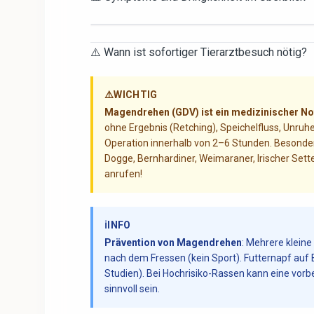
⚠️ Wann ist sofortiger Tierarztbesuch nötig?
⚠️
WICHTIG
Magendrehen (GDV) ist ein medizinischer Not
ohne Ergebnis (Retching), Speichelfluss, Unr
Operation innerhalb von 2–6 Stunden. Besonder
Dogge, Bernhardiner, Weimaraner, Irischer Sett
anrufen!
ℹ️
INFO
Prävention von Magendrehen
: Mehrere klein
nach dem Fressen (kein Sport). Futternapf auf 
Studien). Bei Hochrisiko-Rassen kann eine vor
sinnvoll sein.