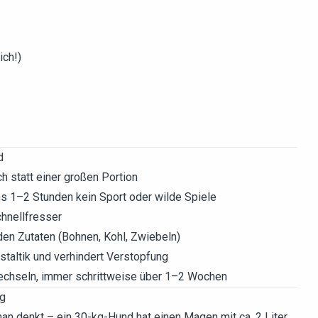
ich!)
d
h statt einer großen Portion
 1–2 Stunden kein Sport oder wilde Spiele
chnellfresser
en Zutaten (Bohnen, Kohl, Zwiebeln)
staltik und verhindert Verstopfung
echseln, immer schrittweise über 1–2 Wochen
ng
man denkt – ein 30-kg-Hund hat einen Magen mit ca. 2 Liter