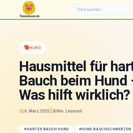
🐕
HUND
Hausmittel für har
Bauch beim Hund 
Was hilft wirklich?
📅
⏳
6. März 2025
8
Min. Lesezeit
#
HARTER BAUCH HUND
#
HUND BAUCHSCHMERZEN