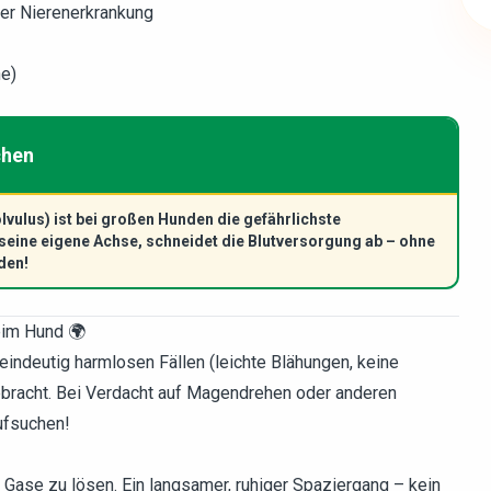
er Nierenerkrankung
he)
chen
vulus) ist bei großen Hunden die gefährlichste
eine eigene Achse, schneidet die Blutversorgung ab – ohne
den!
eim Hund 🌍
eindeutig harmlosen Fällen (leichte Blähungen, keine
bracht. Bei Verdacht auf Magendrehen oder anderen
ufsuchen!
Gase zu lösen. Ein langsamer, ruhiger Spaziergang – kein