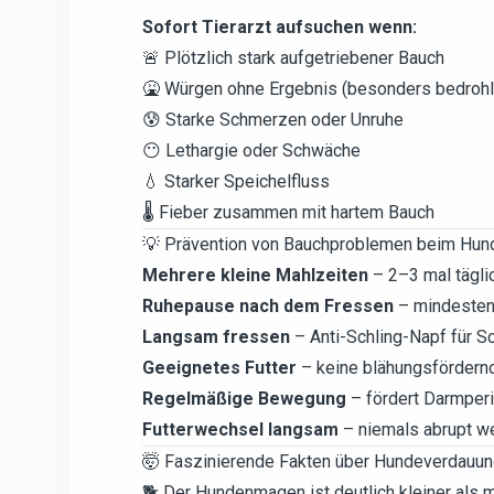
Sofort Tierarzt aufsuchen wenn:
🚨 Plötzlich stark aufgetriebener Bauch
🤮 Würgen ohne Ergebnis (besonders bedrohl
😰 Starke Schmerzen oder Unruhe
😶 Lethargie oder Schwäche
💧 Starker Speichelfluss
🌡️ Fieber zusammen mit hartem Bauch
💡 Prävention von Bauchproblemen beim Hun
Mehrere kleine Mahlzeiten
– 2–3 mal täglic
Ruhepause nach dem Fressen
– mindestens
Langsam fressen
– Anti-Schling-Napf für S
Geeignetes Futter
– keine blähungsfördernd
Regelmäßige Bewegung
– fördert Darmperi
Futterwechsel langsam
– niemals abrupt w
🤯 Faszinierende Fakten über Hundeverdauu
🐕 Der Hundenmagen ist deutlich kleiner als 