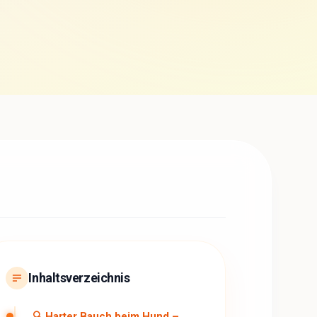
Inhaltsverzeichnis
🔍 Harter Bauch beim Hund –