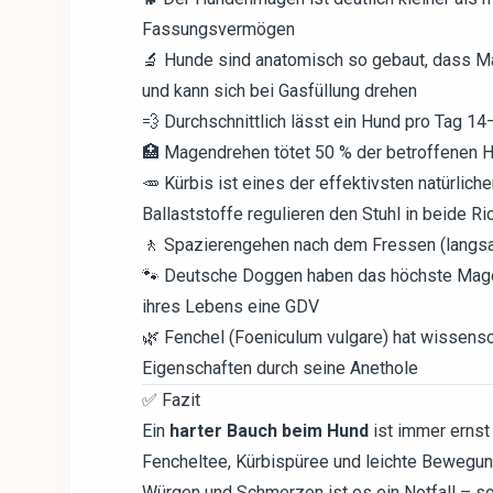
Fassungsvermögen
🔬 Hunde sind anatomisch so gebaut, dass Ma
und kann sich bei Gasfüllung drehen
💨 Durchschnittlich lässt ein Hund pro Tag 1
🏥 Magendrehen tötet 50 % der betroffenen H
🥕 Kürbis ist eines der effektivsten natürli
Ballaststoffe regulieren den Stuhl in beide R
🚶 Spazierengehen nach dem Fressen (langsam,
🐾 Deutsche Doggen haben das höchste Magen
ihres Lebens eine GDV
🌿 Fenchel (Foeniculum vulgare) hat wissen
Eigenschaften durch seine Anethole
✅ Fazit
Ein
harter Bauch beim Hund
ist immer ernst
Fencheltee, Kürbispüree und leichte Bewegung
Würgen und Schmerzen ist es ein Notfall – so