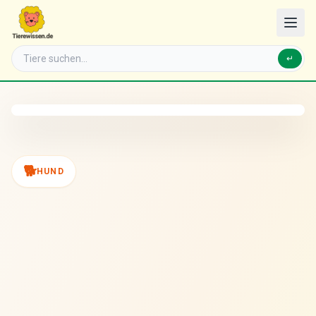
↵
🐕
HUND