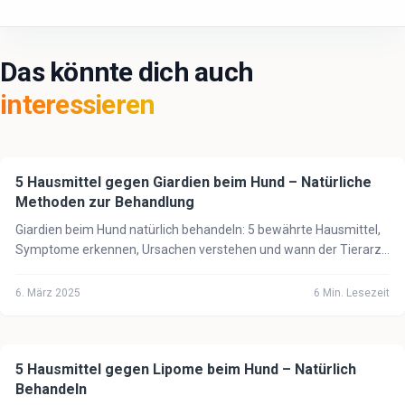
Das könnte dich auch
interessieren
5 Hausmittel gegen Giardien beim Hund – Natürliche
🐕
Hund
Methoden zur Behandlung
Giardien beim Hund natürlich behandeln: 5 bewährte Hausmittel,
Symptome erkennen, Ursachen verstehen und wann der Tierarzt
unbedingt notwendig ist.
6. März 2025
6
Min. Lesezeit
5 Hausmittel gegen Lipome beim Hund – Natürlich
🐕
Hund
Behandeln