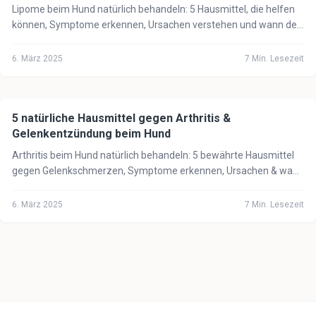
Lipome beim Hund natürlich behandeln: 5 Hausmittel, die helfen
können, Symptome erkennen, Ursachen verstehen und wann der
Tierarzt notwendig ist.
6. März 2025
7
Min. Lesezeit
5 natürliche Hausmittel gegen Arthritis &
🐕
Hund
Gelenkentzündung beim Hund
Arthritis beim Hund natürlich behandeln: 5 bewährte Hausmittel
gegen Gelenkschmerzen, Symptome erkennen, Ursachen & wann
der Tierarzt notwendig ist.
6. März 2025
7
Min. Lesezeit