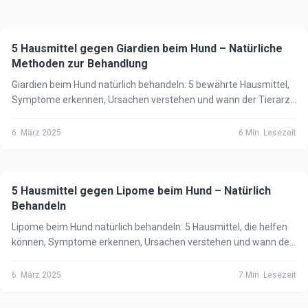
5 Hausmittel gegen Giardien beim Hund – Natürliche
🐕
Hund
Methoden zur Behandlung
Giardien beim Hund natürlich behandeln: 5 bewährte Hausmittel,
Symptome erkennen, Ursachen verstehen und wann der Tierarzt
unbedingt notwendig ist.
6. März 2025
6
Min. Lesezeit
5 Hausmittel gegen Lipome beim Hund – Natürlich
🐕
Hund
Behandeln
Lipome beim Hund natürlich behandeln: 5 Hausmittel, die helfen
können, Symptome erkennen, Ursachen verstehen und wann der
Tierarzt notwendig ist.
6. März 2025
7
Min. Lesezeit