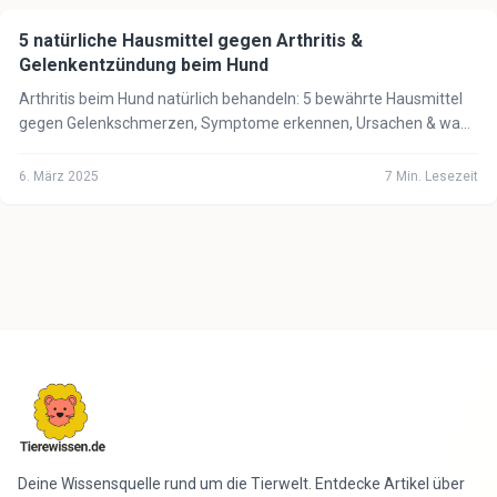
5 natürliche Hausmittel gegen Arthritis &
🐕
Hund
Gelenkentzündung beim Hund
Arthritis beim Hund natürlich behandeln: 5 bewährte Hausmittel
gegen Gelenkschmerzen, Symptome erkennen, Ursachen & wann
der Tierarzt notwendig ist.
6. März 2025
7
Min. Lesezeit
Deine Wissensquelle rund um die Tierwelt. Entdecke Artikel über