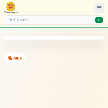
↵
🐕
HUND