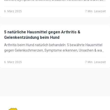
Tierarzt notwendig ist.
6. März 2025
7
Min. Lesezeit
5 natürliche Hausmittel gegen Arthritis &
🐕
Hund
Gelenkentzündung beim Hund
Arthritis beim Hund natürlich behandeln: 5 bewährte Hausmittel
gegen Gelenkschmerzen, Symptome erkennen, Ursachen & wann
der Tierarzt notwendig ist.
6. März 2025
7
Min. Lesezeit