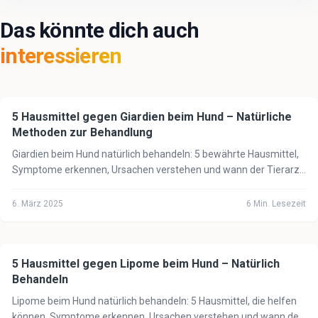
Das könnte dich auch
interessieren
5 Hausmittel gegen Giardien beim Hund – Natürliche
🐕
Hund
Methoden zur Behandlung
Giardien beim Hund natürlich behandeln: 5 bewährte Hausmittel,
Symptome erkennen, Ursachen verstehen und wann der Tierarzt
unbedingt notwendig ist.
6. März 2025
6
Min. Lesezeit
5 Hausmittel gegen Lipome beim Hund – Natürlich
🐕
Hund
Behandeln
Lipome beim Hund natürlich behandeln: 5 Hausmittel, die helfen
können, Symptome erkennen, Ursachen verstehen und wann der