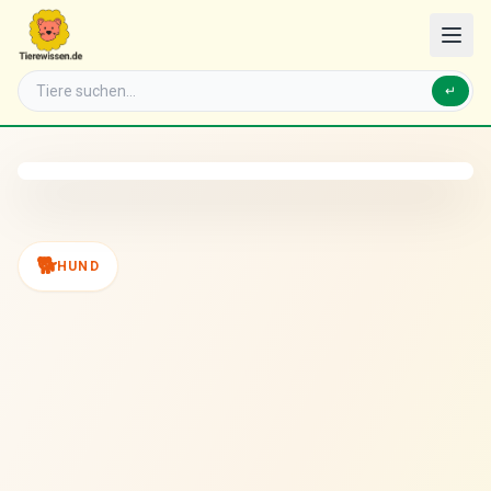
↵
🐕
HUND