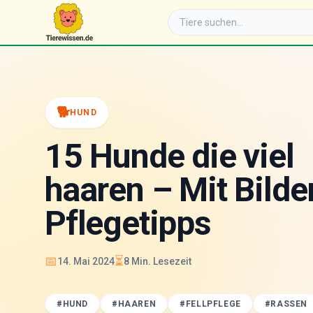
🐕
HUND
15 Hunde die viel
haaren – Mit Bilde
Pflegetipps
📅
⏳
14. Mai 2024
8
Min. Lesezeit
#
HUND
#
HAAREN
#
FELLPFLEGE
#
RASSEN