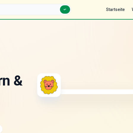
Startseite
↵
rn &