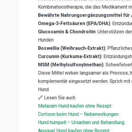
Kombinationstherapie, die das Medikament mi
Bewährte Nahrungsergänzungsmittel für A
Omega-3-Fettsäuren (EPA/DHA)
: Entzündu
Glucosamin & Chondroitin
: Unterstützen de
Hunden
Boswellia (Weihrauch-Extrakt)
: Pflanzlich
Curcumin (Kurkuma-Extrakt)
: Entzündungs
MSM (Methylsulfonylmethan)
: Schwefelver
Diese Mittel wirken langsamer als Previcox
komplementär eingesetzt werden. Sprich mit 
Hund.
🔗 Lesen Sie auch
Metacam Hund kaufen ohne Rezept
Cortison beim Hund – Nebenwirkungen
Hund humpelt – Ursachen und Behandlung
Apoquel Hund kaufen ohne Rezept