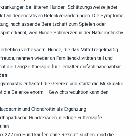
 Erkrankungen bei älteren Hunden. Schätzungsweise jeder
idet an degenerativen Gelenkveränderungen. Die Symptome
tung, nachlassende Bereitschaft zum Spielen oder
spät erkannt, weil Hunde Schmerzen in der Natur instinktiv
t erheblich verbessern. Hunde, die das Mittel regelmäßig
freude, nehmen wieder an Familienaktivitäten teil und
ht die Langzeittherapie für Tierhalter einfach handhabbar.
den:
gymnastik entlastet die Gelenke und stärkt die Muskulatur
et die Gelenke enorm – Gewichtsreduktion kann den
lucosamin und Chondroitin als Ergänzung
 orthopädische Hundekissen, niedrige Futternäpfe
llen
cox 227 mg Hund kaufen ohne Rezept" suchen, sind die