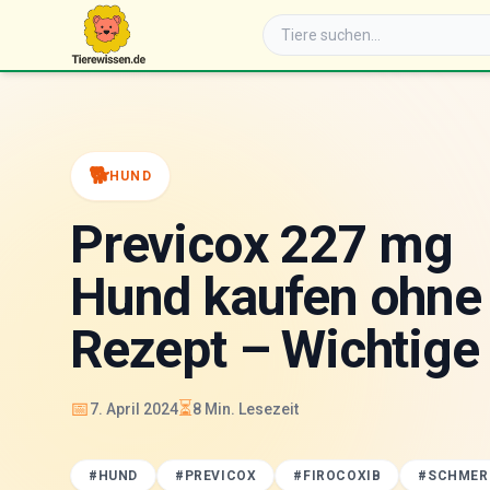
🐕
HUND
Previcox 227 mg
Hund kaufen ohne
Rezept – Wichtige 
📅
⏳
7. April 2024
8
Min. Lesezeit
#
HUND
#
PREVICOX
#
FIROCOXIB
#
SCHMER