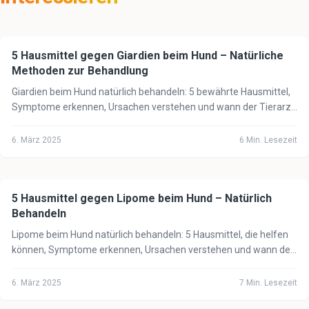
5 Hausmittel gegen Giardien beim Hund – Natürliche
🐕
Hund
Methoden zur Behandlung
Giardien beim Hund natürlich behandeln: 5 bewährte Hausmittel,
Symptome erkennen, Ursachen verstehen und wann der Tierarzt
unbedingt notwendig ist.
6. März 2025
6
Min. Lesezeit
5 Hausmittel gegen Lipome beim Hund – Natürlich
🐕
Hund
Behandeln
Lipome beim Hund natürlich behandeln: 5 Hausmittel, die helfen
können, Symptome erkennen, Ursachen verstehen und wann der
Tierarzt notwendig ist.
6. März 2025
7
Min. Lesezeit