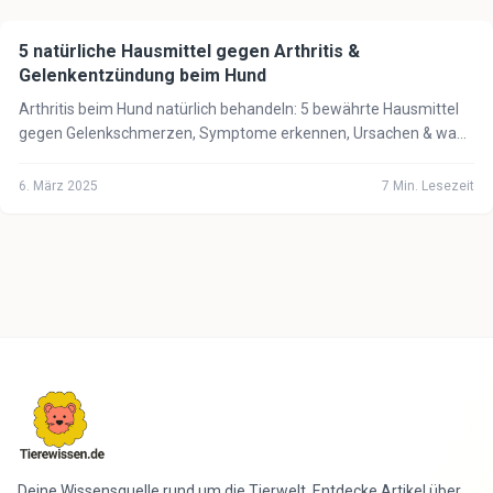
5 natürliche Hausmittel gegen Arthritis &
🐕
Hund
Gelenkentzündung beim Hund
Arthritis beim Hund natürlich behandeln: 5 bewährte Hausmittel
gegen Gelenkschmerzen, Symptome erkennen, Ursachen & wann
der Tierarzt notwendig ist.
6. März 2025
7
Min. Lesezeit
Deine Wissensquelle rund um die Tierwelt. Entdecke Artikel über