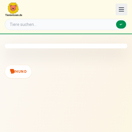
↵
🐕
HUND