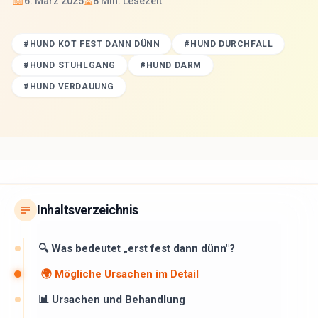
📅
⏳
6. März 2025
8
Min. Lesezeit
#
HUND KOT FEST DANN DÜNN
#
HUND DURCHFALL
#
HUND STUHLGANG
#
HUND DARM
#
HUND VERDAUUNG
Inhaltsverzeichnis
🔍 Was bedeutet „erst fest dann dünn"?
🌍 Mögliche Ursachen im Detail
📊 Ursachen und Behandlung