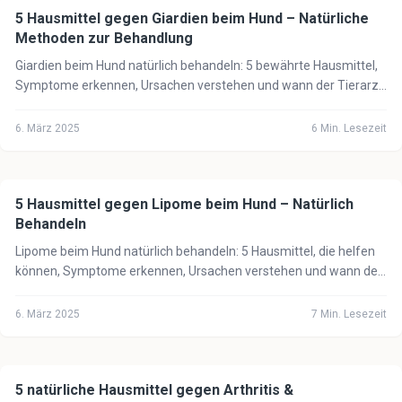
5 Hausmittel gegen Giardien beim Hund – Natürliche
🐕
Hund
Methoden zur Behandlung
Giardien beim Hund natürlich behandeln: 5 bewährte Hausmittel,
Symptome erkennen, Ursachen verstehen und wann der Tierarzt
unbedingt notwendig ist.
6. März 2025
6
Min. Lesezeit
5 Hausmittel gegen Lipome beim Hund – Natürlich
🐕
Hund
Behandeln
Lipome beim Hund natürlich behandeln: 5 Hausmittel, die helfen
können, Symptome erkennen, Ursachen verstehen und wann der
Tierarzt notwendig ist.
6. März 2025
7
Min. Lesezeit
5 natürliche Hausmittel gegen Arthritis &
🐕
Hund