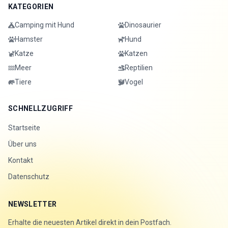
KATEGORIEN
Camping mit Hund
Dinosaurier
Hamster
Hund
Katze
Katzen
Meer
Reptilien
Tiere
Vogel
SCHNELLZUGRIFF
Startseite
Über uns
Kontakt
Datenschutz
NEWSLETTER
Erhalte die neuesten Artikel direkt in dein Postfach.