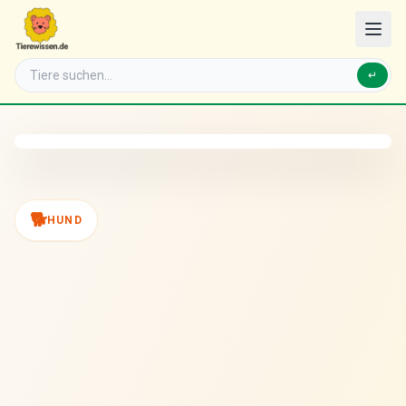
↵
🐕
HUND