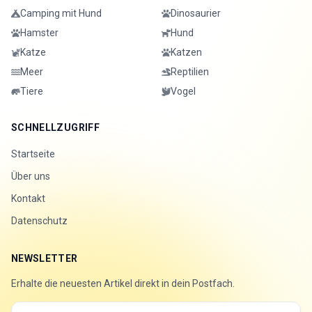
Camping mit Hund
Dinosaurier
Hamster
Hund
Katze
Katzen
Meer
Reptilien
Tiere
Vogel
SCHNELLZUGRIFF
Startseite
Über uns
Kontakt
Datenschutz
NEWSLETTER
Erhalte die neuesten Artikel direkt in dein Postfach.