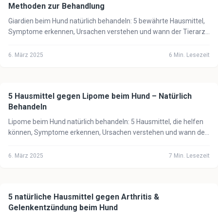
Methoden zur Behandlung
Giardien beim Hund natürlich behandeln: 5 bewährte Hausmittel,
Symptome erkennen, Ursachen verstehen und wann der Tierarzt
unbedingt notwendig ist.
6. März 2025
6
Min. Lesezeit
5 Hausmittel gegen Lipome beim Hund – Natürlich
🐕
Hund
Behandeln
Lipome beim Hund natürlich behandeln: 5 Hausmittel, die helfen
können, Symptome erkennen, Ursachen verstehen und wann der
Tierarzt notwendig ist.
6. März 2025
7
Min. Lesezeit
5 natürliche Hausmittel gegen Arthritis &
🐕
Hund
Gelenkentzündung beim Hund