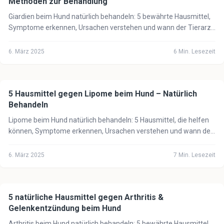
Methoden zur Behandlung
Giardien beim Hund natürlich behandeln: 5 bewährte Hausmittel,
Symptome erkennen, Ursachen verstehen und wann der Tierarzt
unbedingt notwendig ist.
6. März 2025
6
Min. Lesezeit
5 Hausmittel gegen Lipome beim Hund – Natürlich
🐕
Hund
Behandeln
Lipome beim Hund natürlich behandeln: 5 Hausmittel, die helfen
können, Symptome erkennen, Ursachen verstehen und wann der
Tierarzt notwendig ist.
6. März 2025
7
Min. Lesezeit
5 natürliche Hausmittel gegen Arthritis &
🐕
Hund
Gelenkentzündung beim Hund
Arthritis beim Hund natürlich behandeln: 5 bewährte Hausmittel