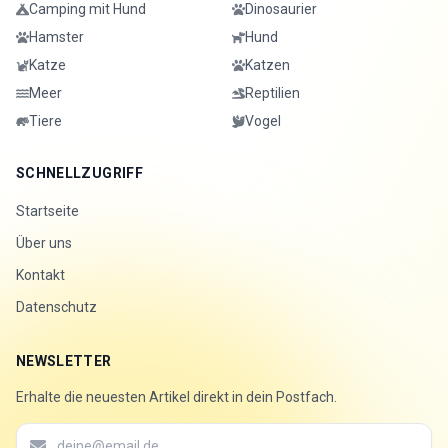
Camping mit Hund
Dinosaurier
Hamster
Hund
Katze
Katzen
Meer
Reptilien
Tiere
Vogel
SCHNELLZUGRIFF
Startseite
Über uns
Kontakt
Datenschutz
NEWSLETTER
Erhalte die neuesten Artikel direkt in dein Postfach.