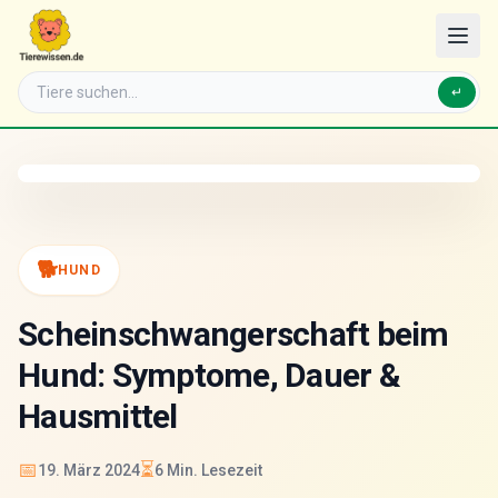
↵
🐕
HUND
Scheinschwangerschaft beim
Hund: Symptome, Dauer &
Hausmittel
📅
⏳
19. März 2024
6
Min. Lesezeit