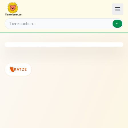
↵
🐈
KATZE