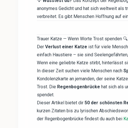
💡
Wusstest du?
Das Konzept der Regenboge
anonymes Gedicht und hat sich weltweit als t
verbreitet. Es gibt Menschen Hoffnung auf e
Trauer Katze — Wenn Worte Trost spenden 🔍
Der
Verlust einer Katze
ist für viele Mensch
einfach Haustiere – sie sind Seelengefährten
Wenn eine geliebte Katze stirbt, hinterlässt s
In dieser Zeit suchen viele Menschen nach
S
Kondolenzkarte an jemanden, der seine Katze v
Trost. Die
Regenbogenbrücke
hat sich als 
spendet.
Dieser Artikel bietet dir
50 der schönsten R
kurzen Zitaten bis zu lyrischen Abschiedswor
der Regenbogenbrücke findest du auch bei
Ka