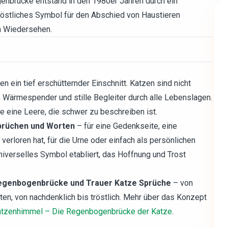
nbrücke entstand in den 1980er Jahren durch ein
röstliches Symbol für den Abschied von Haustieren
in Wiedersehen.
en ein tief erschütternder Einschnitt. Katzen sind nicht
, Wärmespender und stille Begleiter durch alle Lebenslagen.
ie eine Leere, die schwer zu beschreiben ist.
prüchen und Worten
– für eine Gedenkseite, eine
erloren hat, für die Urne oder einfach als persönlichen
universelles Symbol etabliert, das Hoffnung und Trost
egenbogenbrücke und Trauer Katze Sprüche
– von
ten, von nachdenklich bis tröstlich. Mehr über das Konzept
tzenhimmel – Die Regenbogenbrücke der Katze
.