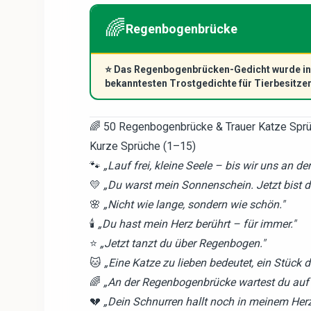
🌈
Regenbogenbrücke
⭐
Das Regenbogenbrücken-Gedicht wurde in d
bekanntesten Trostgedichte für Tierbesitzer
🌈 50 Regenbogenbrücke & Trauer Katze Spr
Kurze Sprüche (1–15)
🐾
„Lauf frei, kleine Seele – bis wir uns an 
💛
„Du warst mein Sonnenschein. Jetzt bist du
🌸
„Nicht wie lange, sondern wie schön."
🕯️
„Du hast mein Herz berührt – für immer."
⭐
„Jetzt tanzt du über Regenbogen."
🐱
„Eine Katze zu lieben bedeutet, ein Stück
🌈
„An der Regenbogenbrücke wartest du auf 
💔
„Dein Schnurren hallt noch in meinem Herz