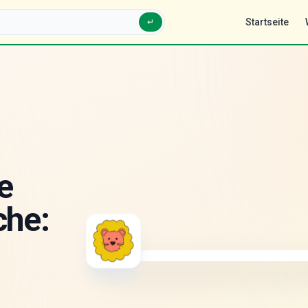
Startseite
↵
e
che: