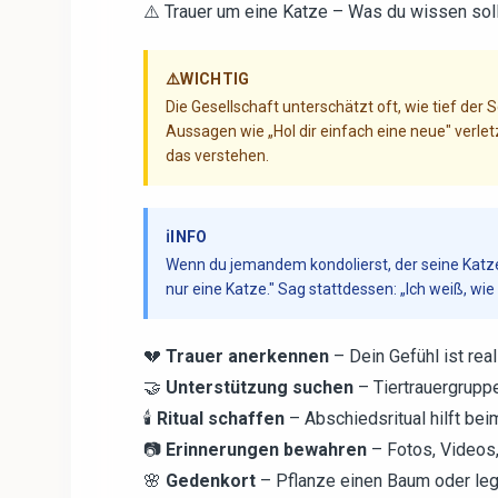
⚠️ Trauer um eine Katze – Was du wissen sol
⚠️
WICHTIG
Die Gesellschaft unterschätzt oft, wie tief der
Aussagen wie „Hol dir einfach eine neue" verlet
das verstehen.
ℹ️
INFO
Wenn du jemandem kondolierst, der seine Katze
nur eine Katze." Sag stattdessen: „Ich weiß, wie 
💔
Trauer anerkennen
– Dein Gefühl ist real
🤝
Unterstützung suchen
– Tiertrauergruppe
🕯️
Ritual schaffen
– Abschiedsritual hilft bei
📷
Erinnerungen bewahren
– Fotos, Videos
🌸
Gedenkort
– Pflanze einen Baum oder lege