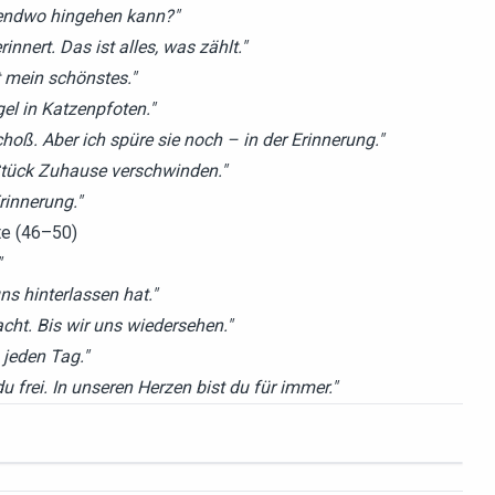
rgendwo hingehen kann?"
innert. Das ist alles, was zählt."
t mein schönstes."
l in Katzenpfoten."
ß. Aber ich spüre sie noch – in der Erinnerung."
n Stück Zuhause verschwinden."
rinnerung."
te (46–50)
"
uns hinterlassen hat."
cht. Bis wir uns wiedersehen."
 jeden Tag."
frei. In unseren Herzen bist du für immer."