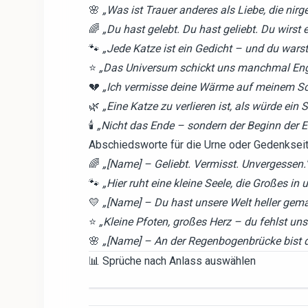
🌸
„Was ist Trauer anderes als Liebe, die ni
🌈
„Du hast gelebt. Du hast geliebt. Du wirst er
🐾
„Jede Katze ist ein Gedicht – und du wars
⭐
„Das Universum schickt uns manchmal Enge
💔
„Ich vermisse deine Wärme auf meinem Scho
🌿
„Eine Katze zu verlieren ist, als würde ei
🕯️
„Nicht das Ende – sondern der Beginn der E
Abschiedsworte für die Urne oder Gedenksei
🌈
„[Name] – Geliebt. Vermisst. Unvergessen.
🐾
„Hier ruht eine kleine Seele, die Großes in 
💛
„[Name] – Du hast unsere Welt heller gema
⭐
„Kleine Pfoten, großes Herz – du fehlst uns
🌸
„[Name] – An der Regenbogenbrücke bist du 
📊 Sprüche nach Anlass auswählen