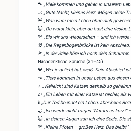
🐾
„Viele kommen und gehen in unserem Leben
🌙
„Gute Nacht, kleines Herz. Mögen deine Trä
🌟
„Was wäre mein Leben ohne dich gewesen? 
🐱
„Du warst klein, aber du hast eine riesige 
💛
„Bis wir uns wiedersehen – und ich werde
🌈
„Die Regenbogenbrücke ist kein Abschied. S
🌸
„In der Stille höre ich noch dein Schnurren
Nachdenkliche Sprüche (31–45)
💔
„Wer je geliebt hat, weiß: Kein Abschied ist 
🐾
„Tiere kommen in unser Leben aus einem Gr
⭐
„Vielleicht sind Katzen deshalb so geheimni
🌿
„Ein Leben mit einer Katze ist reicher, als
🕯️
„Der Tod beendet ein Leben, aber keine Bez
🌙
„Ich werde nicht fragen 'Warum so kurz?' –
🐱
„In deinen Augen sah ich eine Seele. Die sti
💛
„Kleine Pfoten – großes Herz. Das bleibt."