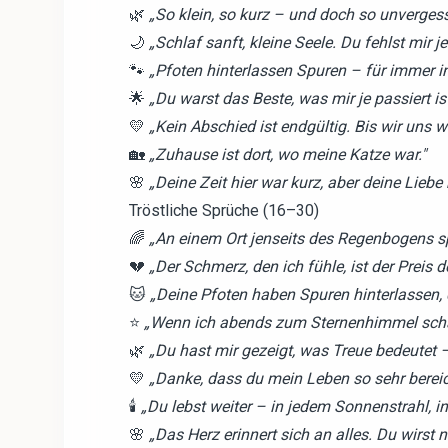
🌿
„So klein, so kurz – und doch so unvergess
🌙
„Schlaf sanft, kleine Seele. Du fehlst mir j
🐾
„Pfoten hinterlassen Spuren – für immer 
🌟
„Du warst das Beste, was mir je passiert ist
💛
„Kein Abschied ist endgültig. Bis wir uns w
🏡
„Zuhause ist dort, wo meine Katze war."
🌸
„Deine Zeit hier war kurz, aber deine Liebe 
Tröstliche Sprüche (16–30)
🌈
„An einem Ort jenseits des Regenbogens spi
💔
„Der Schmerz, den ich fühle, ist der Preis
🐱
„Deine Pfoten haben Spuren hinterlassen,
⭐
„Wenn ich abends zum Sternenhimmel schaue,
🌿
„Du hast mir gezeigt, was Treue bedeutet –
💛
„Danke, dass du mein Leben so sehr bereich
🕯️
„Du lebst weiter – in jedem Sonnenstrahl, i
🌸
„Das Herz erinnert sich an alles. Du wirst n