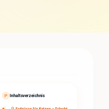
Inhaltsverzeichnis
🔍 Erdnüsse für Katzen – Erlaubt