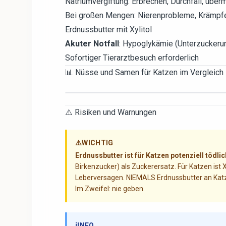
Natriumvergiftung: Erbrechen, Durchfall, über
Bei großen Mengen: Nierenprobleme, Krämpfe
Erdnussbutter mit Xylitol
Akuter Notfall
: Hypoglykämie (Unterzuckeru
Sofortiger Tierarztbesuch erforderlich
📊 Nüsse und Samen für Katzen im Vergleich
⚠️ Risiken und Warnungen
⚠️
WICHTIG
Erdnussbutter ist für Katzen potenziell tödlic
Birkenzucker) als Zuckerersatz. Für Katzen ist
Leberversagen. NIEMALS Erdnussbutter an Katz
Im Zweifel: nie geben.
ℹ️
INFO