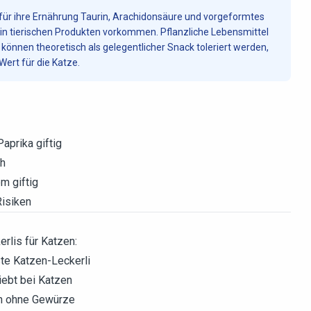
für ihre Ernährung Taurin, Arachidonsäure und vorgeformtes
h in tierischen Produkten vorkommen. Pflanzliche Lebensmittel
e können theoretisch als gelegentlicher Snack toleriert werden,
ert für die Katze.
aprika giftig
ch
m giftig
Risiken
erlis für Katzen:
e Katzen-Leckerli
iebt bei Katzen
h ohne Gewürze