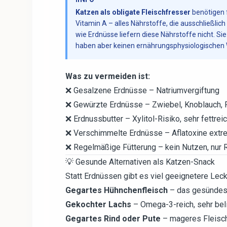
Katzen als obligate Fleischfresser
benötigen 
Vitamin A – alles Nährstoffe, die ausschließlic
wie Erdnüsse liefern diese Nährstoffe nicht. Si
haben aber keinen ernährungsphysiologischen W
Was zu vermeiden ist:
❌ Gesalzene Erdnüsse – Natriumvergiftung
❌ Gewürzte Erdnüsse – Zwiebel, Knoblauch, P
❌ Erdnussbutter – Xylitol-Risiko, sehr fettrei
❌ Verschimmelte Erdnüsse – Aflatoxine extre
❌ Regelmäßige Fütterung – kein Nutzen, nur 
💡 Gesunde Alternativen als Katzen-Snack
Statt Erdnüssen gibt es viel geeignetere Leck
Gegartes Hühnchenfleisch
– das gesündest
Gekochter Lachs
– Omega-3-reich, sehr bel
Gegartes Rind oder Pute
– mageres Fleisc