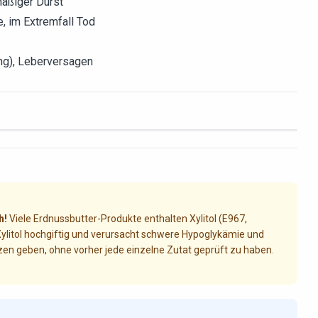
mäßiger Durst
, im Extremfall Tod
ng), Leberversagen
h!
Viele Erdnussbutter-Produkte enthalten Xylitol (E967,
 Xylitol hochgiftig und verursacht schwere Hypoglykämie und
en geben, ohne vorher jede einzelne Zutat geprüft zu haben.