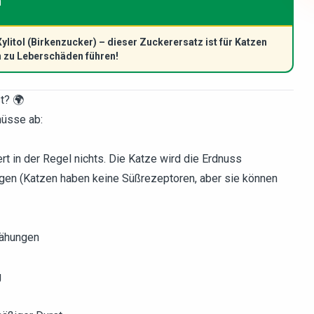
n
ylitol (Birkenzucker) – dieser Zuckerersatz ist für Katzen
n zu Leberschäden führen!
t? 🌍
nüsse ab:
 in der Regel nichts. Die Katze wird die Erdnuss
mögen (Katzen haben keine Süßrezeptoren, aber sie können
lähungen
g