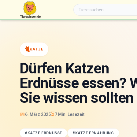
🐈
KATZE
Dürfen Katzen
Erdnüsse essen? 
Sie wissen sollten
📅
⏳
6. März 2025
7
Min. Lesezeit
#
KATZE ERDNÜSSE
#
KATZE ERNÄHRUNG