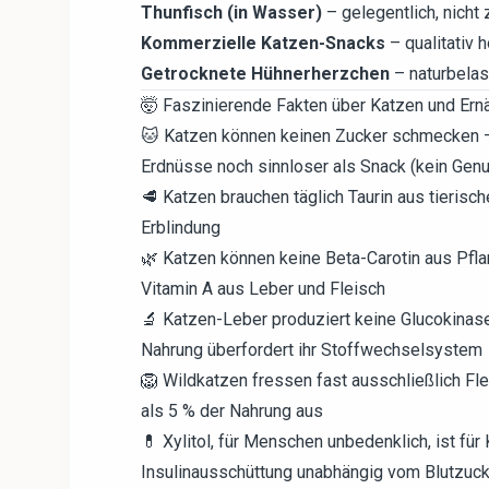
Thunfisch (in Wasser)
– gelegentlich, nicht 
Kommerzielle Katzen-Snacks
– qualitativ 
Getrocknete Hühnerherzchen
– naturbelas
🤯 Faszinierende Fakten über Katzen und Ern
🐱 Katzen können keinen Zucker schmecken –
Erdnüsse noch sinnloser als Snack (kein Gen
🥩 Katzen brauchen täglich Taurin aus tieris
Erblindung
🌿 Katzen können keine Beta-Carotin aus Pfl
Vitamin A aus Leber und Fleisch
🔬 Katzen-Leber produziert keine Glucokinas
Nahrung überfordert ihr Stoffwechselsystem
🦁 Wildkatzen fressen fast ausschließlich Fl
als 5 % der Nahrung aus
💊 Xylitol, für Menschen unbedenklich, ist fü
Insulinausschüttung unabhängig vom Blutzuc