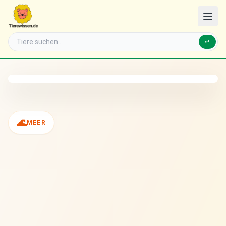
↵
🌊
MEER