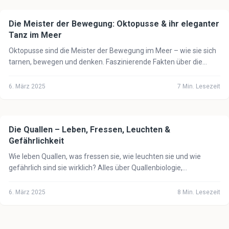
Die Meister der Bewegung: Oktopusse & ihr eleganter
🌊
Meer
Tanz im Meer
Oktopusse sind die Meister der Bewegung im Meer – wie sie sich
tarnen, bewegen und denken. Faszinierende Fakten über die
intelligentesten Meerestiere.
6. März 2025
7
Min. Lesezeit
Die Quallen – Leben, Fressen, Leuchten &
🌊
Meer
Gefährlichkeit
Wie leben Quallen, was fressen sie, wie leuchten sie und wie
gefährlich sind sie wirklich? Alles über Quallenbiologie,
Biolumineszenz und Quallenstiche.
6. März 2025
8
Min. Lesezeit