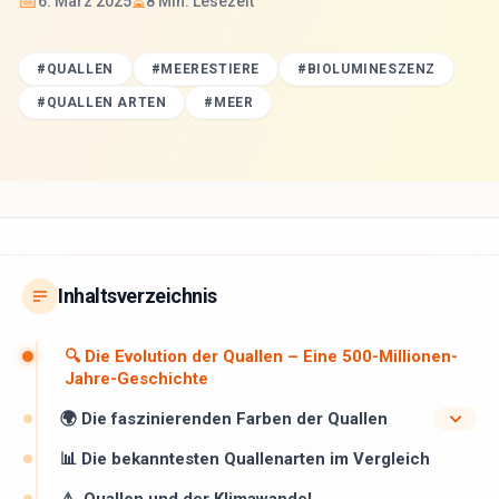
📅
⏳
6. März 2025
8
Min. Lesezeit
#
QUALLEN
#
MEERESTIERE
#
BIOLUMINESZENZ
#
QUALLEN ARTEN
#
MEER
Inhaltsverzeichnis
🔍 Die Evolution der Quallen – Eine 500-Millionen-
Jahre-Geschichte
🌍 Die faszinierenden Farben der Quallen
📊 Die bekanntesten Quallenarten im Vergleich