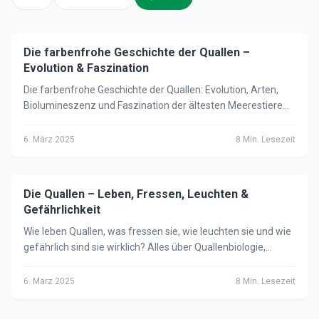
Die farbenfrohe Geschichte der Quallen –
🌊
Meer
Evolution & Faszination
Die farbenfrohe Geschichte der Quallen: Evolution, Arten,
Biolumineszenz und Faszination der ältesten Meerestiere
der Welt – alles Wissenswerte über Quallen.
6. März 2025
8
Min. Lesezeit
Die Quallen – Leben, Fressen, Leuchten &
🌊
Meer
Gefährlichkeit
Wie leben Quallen, was fressen sie, wie leuchten sie und wie
gefährlich sind sie wirklich? Alles über Quallenbiologie,
Biolumineszenz und Quallenstiche.
6. März 2025
8
Min. Lesezeit