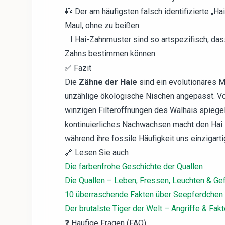
🎣 Der am häufigsten falsch identifizierte „Hai
Maul, ohne zu beißen
📐 Hai-Zahnmuster sind so artspezifisch, das
Zahns bestimmen können
✅ Fazit
Die
Zähne der Haie
sind ein evolutionäres M
unzählige ökologische Nischen angepasst. V
winzigen Filteröffnungen des Walhais spiegeln 
kontinuierliches Nachwachsen macht den Hai
während ihre fossile Häufigkeit uns einzigart
🔗 Lesen Sie auch
Die farbenfrohe Geschichte der Quallen
Die Quallen – Leben, Fressen, Leuchten & Gef
10 überraschende Fakten über Seepferdchen
Der brutalste Tiger der Welt – Angriffe & Fak
❓ Häufige Fragen (FAQ)