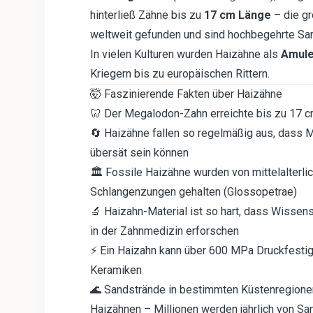
hinterließ Zähne bis zu
17 cm Länge
– die gr
weltweit gefunden und sind hochbegehrte Sa
In vielen Kulturen wurden Haizähne als
Amule
Kriegern bis zu europäischen Rittern.
🤯 Faszinierende Fakten über Haizähne
🦷 Der Megalodon-Zahn erreichte bis zu 17 c
🔄 Haizähne fallen so regelmäßig aus, dass
übersät sein können
🏛️ Fossile Haizähne wurden von mittelalterl
Schlangenzungen gehalten (Glossopetrae)
🔬 Haizahn-Material ist so hart, dass Wissen
in der Zahnmedizin erforschen
⚡ Ein Haizahn kann über 600 MPa Druckfestig
Keramiken
🌊 Sandstrände in bestimmten Küstenregionen 
Haizähnen – Millionen werden jährlich von S