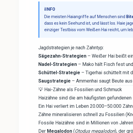
ℹ️
INFO
Die meisten Haiangriffe auf Menschen sind
Bit
dass es kein Seehund ist, und lässt los. Haie j
einziger Testbiss vom Weißen Hai reicht, um l
Jagdstrategien je nach Zahntyp:
Sägezahn-Strategien
– Weißer Hai beißt ein
Nadel-Strategien
– Mako hält Fisch fest und 
Schüttel-Strategie
– Tigerhai schüttelt mit
Saugstrategie
– Ammenhai saugt Beute aus
💡 Hai-Zähne als Fossilien und Schmuck
Haizähne sind die am häufigsten gefundenen
Ein Hai verliert im Leben 20.000–50.000 Zäh
Zähne mineralisieren schnell zu Fossilien (K
Fossile Haizähne sind in Millionen von Jahren
Der
Megalodon
(
Otodus megalodon
), der g