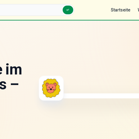
Startseite
↵
e im
s –