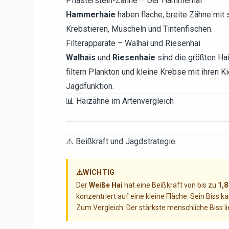
Pflasterstein-Zähne – Der Hammerhai
Hammerhaie
haben flache, breite Zähne mi
Krebstieren, Muscheln und Tintenfischen.
Filterapparate – Walhai und Riesenhai
Walhais
und
Riesenhaie
sind die größten Hai
filtern Plankton und kleine Krebse mit ihren
Jagdfunktion.
📊 Haizähne im Artenvergleich
⚠️ Beißkraft und Jagdstrategie
⚠️
WICHTIG
Der
Weiße Hai
hat eine Beißkraft von bis zu
1,8
konzentriert auf eine kleine Fläche. Sein Biss 
Zum Vergleich: Der stärkste menschliche Biss li