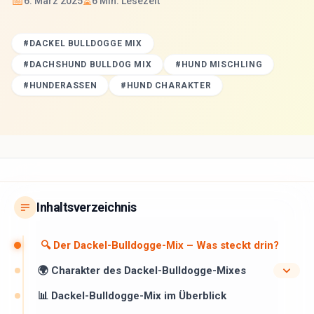
📅
⏳
6. März 2025
6
Min. Lesezeit
#
DACKEL BULLDOGGE MIX
#
DACHSHUND BULLDOG MIX
#
HUND MISCHLING
#
HUNDERASSEN
#
HUND CHARAKTER
Inhaltsverzeichnis
🔍 Der Dackel-Bulldogge-Mix – Was steckt drin?
🌍 Charakter des Dackel-Bulldogge-Mixes
📊 Dackel-Bulldogge-Mix im Überblick