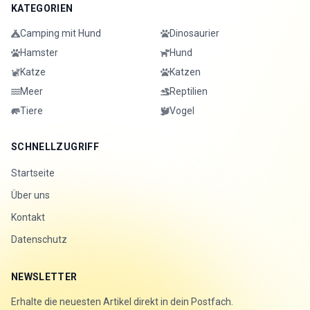
KATEGORIEN
Camping mit Hund
Dinosaurier
Hamster
Hund
Katze
Katzen
Meer
Reptilien
Tiere
Vogel
SCHNELLZUGRIFF
Startseite
Über uns
Kontakt
Datenschutz
NEWSLETTER
Erhalte die neuesten Artikel direkt in dein Postfach.