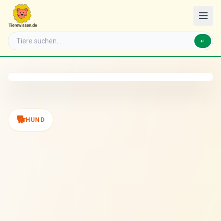
↵
🐕
HUND