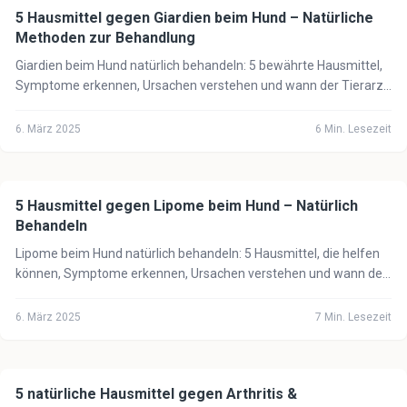
5 Hausmittel gegen Giardien beim Hund – Natürliche
🐕
Hund
Methoden zur Behandlung
Giardien beim Hund natürlich behandeln: 5 bewährte Hausmittel,
Symptome erkennen, Ursachen verstehen und wann der Tierarzt
unbedingt notwendig ist.
6. März 2025
6
Min. Lesezeit
5 Hausmittel gegen Lipome beim Hund – Natürlich
🐕
Hund
Behandeln
Lipome beim Hund natürlich behandeln: 5 Hausmittel, die helfen
können, Symptome erkennen, Ursachen verstehen und wann der
Tierarzt notwendig ist.
6. März 2025
7
Min. Lesezeit
5 natürliche Hausmittel gegen Arthritis &
🐕
Hund