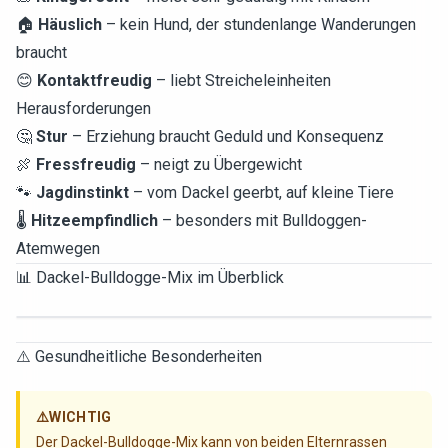
🏠
Häuslich
– kein Hund, der stundenlange Wanderungen
braucht
😊
Kontaktfreudig
– liebt Streicheleinheiten
Herausforderungen
🤔
Stur
– Erziehung braucht Geduld und Konsequenz
🍖
Fressfreudig
– neigt zu Übergewicht
🐾
Jagdinstinkt
– vom Dackel geerbt, auf kleine Tiere
🌡️
Hitzeempfindlich
– besonders mit Bulldoggen-
Atemwegen
📊 Dackel-Bulldogge-Mix im Überblick
⚠️ Gesundheitliche Besonderheiten
⚠️
WICHTIG
Der Dackel-Bulldogge-Mix kann von beiden Elternrassen