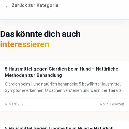
←
Zurück zur Kategorie
Das könnte dich auch
interessieren
5 Hausmittel gegen Giardien beim Hund – Natürliche
🐕
Hund
Methoden zur Behandlung
Giardien beim Hund natürlich behandeln: 5 bewährte Hausmittel,
Symptome erkennen, Ursachen verstehen und wann der Tierarzt
unbedingt notwendig ist.
6. März 2025
6
Min. Lesezeit
5 Hausmittel gegen Lipome beim Hund – Natürlich
🐕
Hund