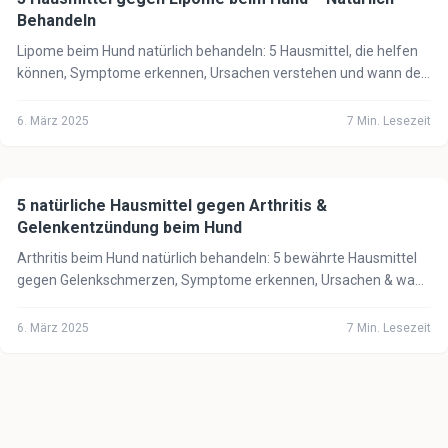
Behandeln
Lipome beim Hund natürlich behandeln: 5 Hausmittel, die helfen
können, Symptome erkennen, Ursachen verstehen und wann der
Tierarzt notwendig ist.
6. März 2025
7
Min. Lesezeit
5 natürliche Hausmittel gegen Arthritis &
🐕
Hund
Gelenkentzündung beim Hund
Arthritis beim Hund natürlich behandeln: 5 bewährte Hausmittel
gegen Gelenkschmerzen, Symptome erkennen, Ursachen & wann
der Tierarzt notwendig ist.
6. März 2025
7
Min. Lesezeit