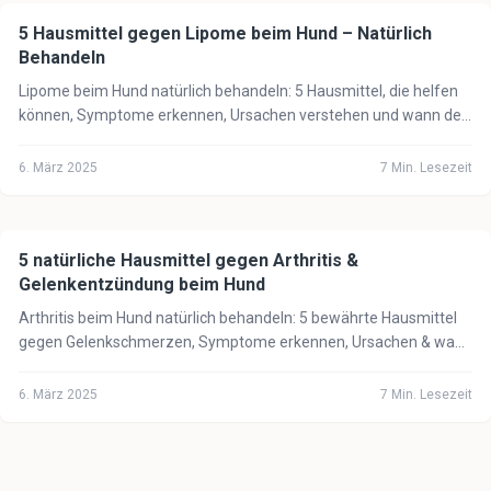
5 Hausmittel gegen Lipome beim Hund – Natürlich
🐕
Hund
Behandeln
Lipome beim Hund natürlich behandeln: 5 Hausmittel, die helfen
können, Symptome erkennen, Ursachen verstehen und wann der
Tierarzt notwendig ist.
6. März 2025
7
Min. Lesezeit
5 natürliche Hausmittel gegen Arthritis &
🐕
Hund
Gelenkentzündung beim Hund
Arthritis beim Hund natürlich behandeln: 5 bewährte Hausmittel
gegen Gelenkschmerzen, Symptome erkennen, Ursachen & wann
der Tierarzt notwendig ist.
6. März 2025
7
Min. Lesezeit