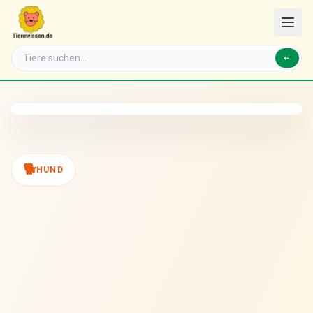
↵
🐕
HUND