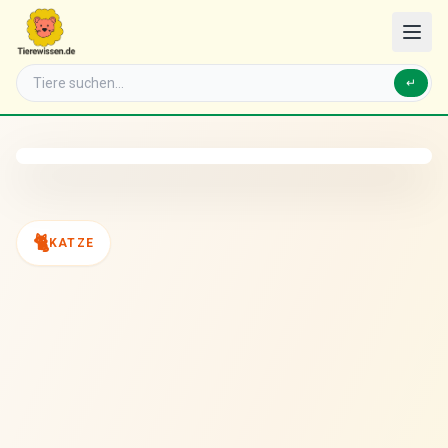
↵
🐈
KATZE