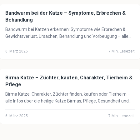
Bandwurm bei der Katze – Symptome, Erbrechen &
🐈
Katze
Behandlung
Bandwurm bei Katzen erkennen: Symptome wie Erbrechen &
Gewichtsverlust, Ursachen, Behandlung und Vorbeugung – alle
wichtigen Infos für Katzenbesitzer.
6. März 2025
7
Min. Lesezeit
Birma Katze – Züchter, kaufen, Charakter, Tierheim &
🐈
Katze
Pflege
Birma Katze: Charakter, Züchter finden, kaufen oder Tierheim –
alle Infos über die heilige Katze Birmas, Pflege, Gesundheit und
Kosten 2025.
6. März 2025
7
Min. Lesezeit