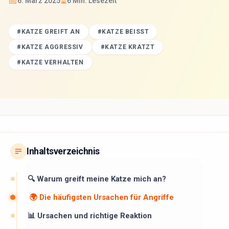
📅
⏳
6. März 2025
6
Min. Lesezeit
#
KATZE GREIFT AN
#
KATZE BEISST
#
KATZE AGGRESSIV
#
KATZE KRATZT
#
KATZE VERHALTEN
Inhaltsverzeichnis
🔍 Warum greift meine Katze mich an?
🌍 Die häufigsten Ursachen für Angriffe
📊 Ursachen und richtige Reaktion