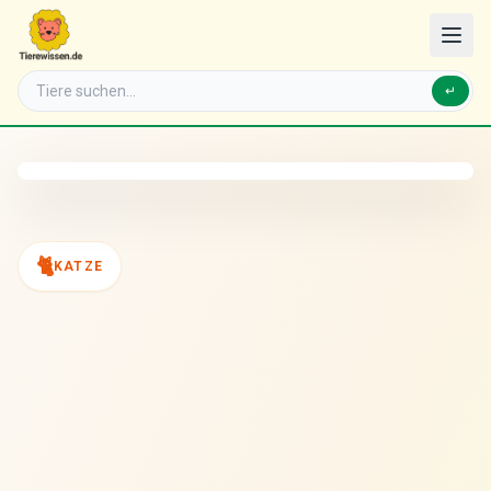
↵
🐈
KATZE