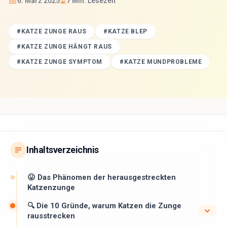
📅
⏳
6. März 2025
7
Min. Lesezeit
#
KATZE ZUNGE RAUS
#
KATZE BLEP
#
KATZE ZUNGE HÄNGT RAUS
#
KATZE ZUNGE SYMPTOM
#
KATZE MUNDPROBLEME
Inhaltsverzeichnis
😛 Das Phänomen der herausgestreckten
Katzenzunge
🔍 Die 10 Gründe, warum Katzen die Zunge
rausstrecken