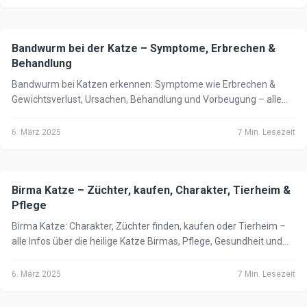
Bandwurm bei der Katze – Symptome, Erbrechen &
🐈
Katze
Behandlung
Bandwurm bei Katzen erkennen: Symptome wie Erbrechen &
Gewichtsverlust, Ursachen, Behandlung und Vorbeugung – alle
wichtigen Infos für Katzenbesitzer.
6. März 2025
7
Min. Lesezeit
Birma Katze – Züchter, kaufen, Charakter, Tierheim &
🐈
Katze
Pflege
Birma Katze: Charakter, Züchter finden, kaufen oder Tierheim –
alle Infos über die heilige Katze Birmas, Pflege, Gesundheit und
Kosten 2025.
6. März 2025
7
Min. Lesezeit