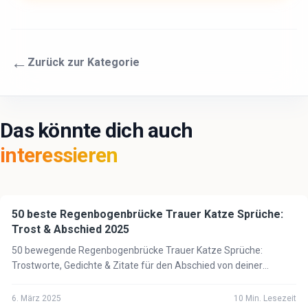
←
Zurück zur Kategorie
Das könnte dich auch
interessieren
50 beste Regenbogenbrücke Trauer Katze Sprüche:
🐈
Katze
Trost & Abschied 2025
50 bewegende Regenbogenbrücke Trauer Katze Sprüche:
Trostworte, Gedichte & Zitate für den Abschied von deiner
geliebten Katze. Finde Trost in schwerer Zeit.
6. März 2025
10
Min. Lesezeit