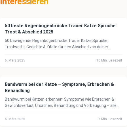
interessieren
50 beste Regenbogenbrücke Trauer Katze Sprüche:
🐈
Katze
Trost & Abschied 2025
50 bewegende Regenbogenbrücke Trauer Katze Sprüche:
Trostworte, Gedichte & Zitate für den Abschied von deiner
geliebten Katze. Finde Trost in schwerer Zeit.
6. März 2025
10
Min. Lesezeit
Bandwurm bei der Katze – Symptome, Erbrechen &
🐈
Katze
Behandlung
Bandwurm bei Katzen erkennen: Symptome wie Erbrechen &
Gewichtsverlust, Ursachen, Behandlung und Vorbeugung – alle
wichtigen Infos für Katzenbesitzer.
6. März 2025
7
Min. Lesezeit