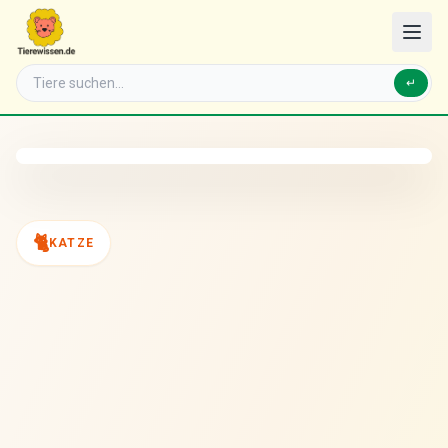
↵
🐈
KATZE