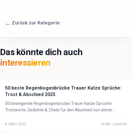
←
Zurück zur Kategorie
Das könnte dich auch
interessieren
50 beste Regenbogenbrücke Trauer Katze Sprüche:
🐈
Katze
Trost & Abschied 2025
50 bewegende Regenbogenbrücke Trauer Katze Sprüche:
Trostworte, Gedichte & Zitate für den Abschied von deiner
geliebten Katze. Finde Trost in schwerer Zeit.
6. März 2025
10
Min. Lesezeit