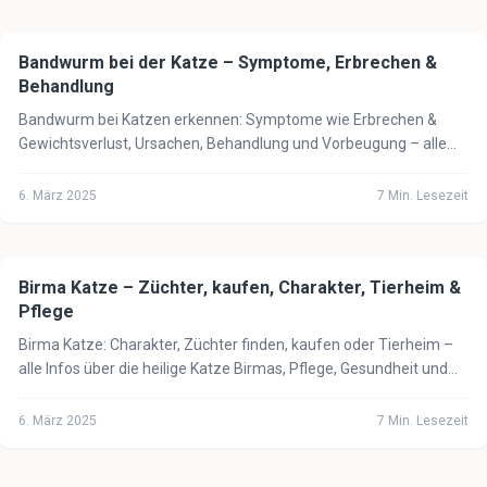
Bandwurm bei der Katze – Symptome, Erbrechen &
🐈
Katze
Behandlung
Bandwurm bei Katzen erkennen: Symptome wie Erbrechen &
Gewichtsverlust, Ursachen, Behandlung und Vorbeugung – alle
wichtigen Infos für Katzenbesitzer.
6. März 2025
7
Min. Lesezeit
Birma Katze – Züchter, kaufen, Charakter, Tierheim &
🐈
Katze
Pflege
Birma Katze: Charakter, Züchter finden, kaufen oder Tierheim –
alle Infos über die heilige Katze Birmas, Pflege, Gesundheit und
Kosten 2025.
6. März 2025
7
Min. Lesezeit