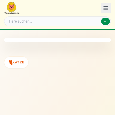
↵
🐈
KATZE