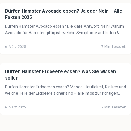
Dürfen Hamster Avocado essen? Ja oder Nein – Alle
🐹
Hamster
Fakten 2025
Dürfen Hamster Avocado essen? Die klare Antwort: Nein! Warum
Avocado für Hamster giftig ist, welche Symptome auftreten &
was stattdessen erlaubt ist.
6. März 2025
7
Min. Lesezeit
Dürfen Hamster Erdbeere essen? Was Sie wissen
🐹
Hamster
sollen
Dürfen Hamster Erdbeeren essen? Menge, Häufigkeit, Risiken und
welche Teile der Erdbeere sicher sind – alle Infos zur richtigen
Hamster-Ernährung.
6. März 2025
7
Min. Lesezeit