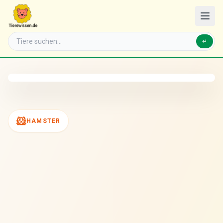
↵
🐹
HAMSTER