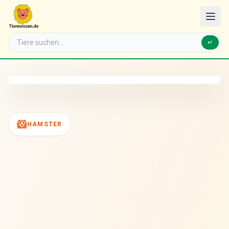
↵
🐹
HAMSTER