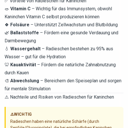
✅ Vorteile von Radieschen für Kaninchen
🥗
Vitamin C
– Wichtig für das Immunsystem, obwohl
Kaninchen Vitamin C selbst produzieren können
🍀
Folsäure
– Unterstützt Zellwachstum und Blutbildung
🌿
Ballaststoffe
– Fördern eine gesunde Verdauung und
Darmbewegung
💧
Wassergehalt
– Radieschen bestehen zu 95% aus
Wasser – gut für die Hydration
🦷
Kauaktivität
– Fördern die natürliche Zahnabnutzung
durch Kauen
🎨
Abwechslung
– Bereichern den Speiseplan und sorgen
für mentale Stimulation
⚠️ Nachteile und Risiken von Radieschen für Kaninchen
⚠️
WICHTIG
Radieschen haben eine natürliche Schärfe (durch
Senföle/Glucosinolate), die bei empfindlichen Kaninchen