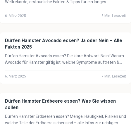
Weltrekorde, erstaunliche Fakten & Tipps für ein langes
Hamsterleben. Alles über Hamster-Langlebigkeit.
6. März 2025
8
Min. Lesezeit
Dürfen Hamster Avocado essen? Ja oder Nein – Alle
🐹
Hamster
Fakten 2025
Dürfen Hamster Avocado essen? Die klare Antwort: Nein! Warum
Avocado für Hamster giftig ist, welche Symptome auftreten &
was stattdessen erlaubt ist.
6. März 2025
7
Min. Lesezeit
Dürfen Hamster Erdbeere essen? Was Sie wissen
🐹
Hamster
sollen
Dürfen Hamster Erdbeeren essen? Menge, Häufigkeit, Risiken und
welche Teile der Erdbeere sicher sind – alle Infos zur richtigen
Hamster-Ernährung.