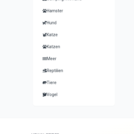
Hamster
Hund
Katze
Katzen
Meer
Reptilien
Tiere
Vogel